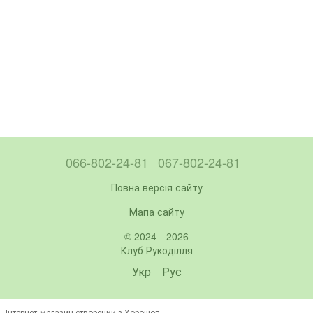
066-802-24-81
067-802-24-81
Повна версія сайту
Мапа сайту
© 2024—2026
Клуб Рукоділля
Укр
Рус
Інтернет-магазин створений з Хорошоп