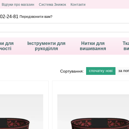
Відгуки про магазин
Система Знижок
Контакти
02-24-81
Передзвонити вам?
и для
Інструменти для
Нитки для
Тк
чості
рукоділля
вишивання
в
спочатку нові
за по
Сортування: