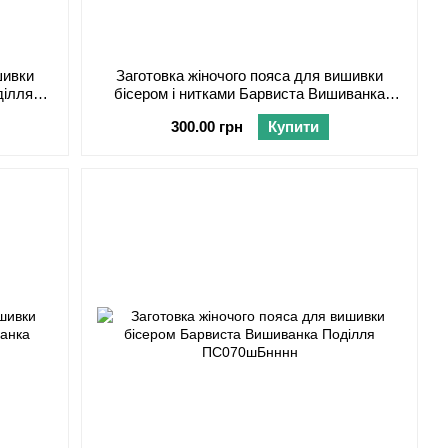
шивки
Заготовка жіночого пояса для вишивки
ділля
бісером і нитками Барвиста Вишиванка
Поділля ПС070пБнннн
300.00 грн
Купити