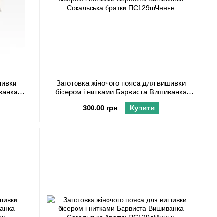
шивки
Заготовка жіночого пояса для вишивки
ванка
бісером і нитками Барвиста Вишиванка
ннн
Сокальська братки ПС129шЧнннн
300.00 грн
Купити