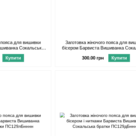
о пояса для вишивки
Заготовка жіночого пояса для ви
ишиванка Сокальська
бісером Барвиста Вишиванка Сока
С129шМнннн
братки ПС129кМнннн
Купити
300.00 грн
Купити