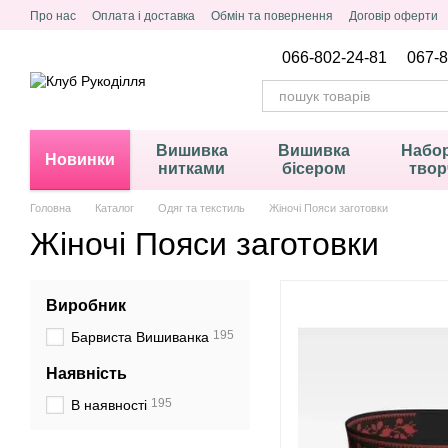
Перейти до основного контенту
Про нас
Оплата і доставка
Обмін та повернення
Договір оферти
Політика конфіденційності
066-802-24-81
067-8
Вишивка
Вишивка
Набор
Новинки
нитками
бісером
твор
Головна
Каталог
Одяг та текстиль
Жіночі Пояси заготовки
Жіночі Пояси заготовки
Виробник
195
Барвиста Вишиванка
Наявність
195
В наявності