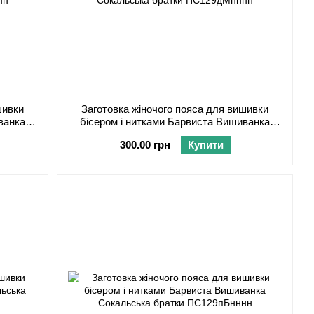
шивки
Заготовка жіночого пояса для вишивки
ванка
бісером і нитками Барвиста Вишиванка
ннн
Сокальська братки ПС129дМнннн
300.00 грн
Купити