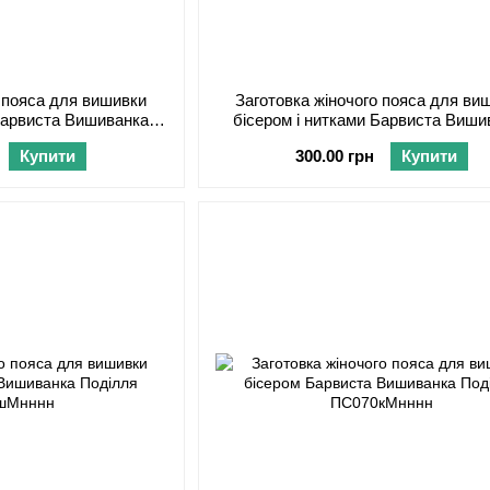
о пояса для вишивки
Заготовка жіночого пояса для ви
 Барвиста Вишиванка
бісером і нитками Барвиста Виши
С070кЧнннн
Поділля ПС070лМнннн
Купити
300.00 грн
Купити