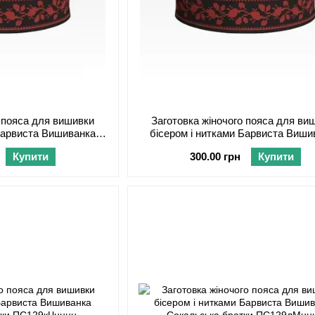
о пояса для вишивки
Заготовка жіночого пояса для ви
 Барвиста Вишиванка
бісером і нитками Барвиста Виши
тки ПС129лЧнннн
Сокальська братки ПС129дЧн
Купити
300.00 грн
Купити