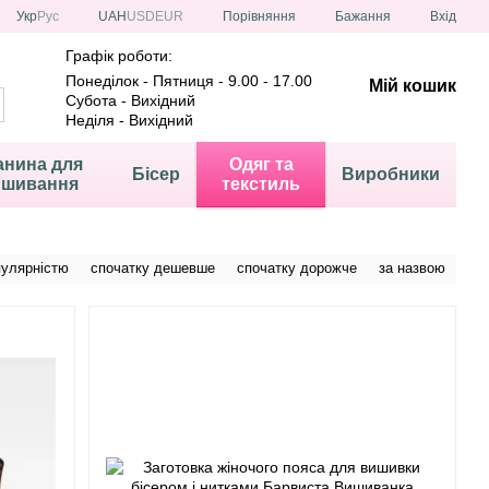
Порівняння
Укр
Рус
UAH
USD
EUR
Бажання
Вхід
Графік роботи:
Понеділок - Пятниця - 9.00 - 17.00
Мій кошик
Субота - Вихідний
Неділя - Вихідний
анина для
Одяг та
Бісер
Виробники
ишивання
текстиль
пулярністю
спочатку дешевше
спочатку дорожче
за назвою