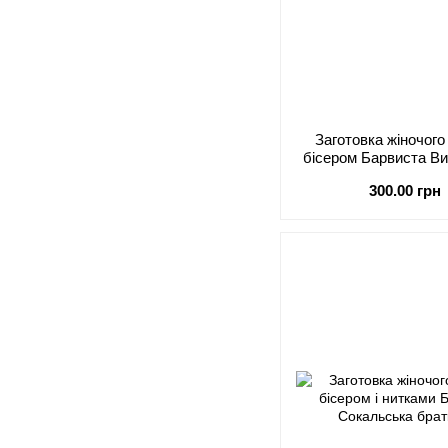
Заготовка жіночог
бісером Барвиста В
братки П
300.00 грн