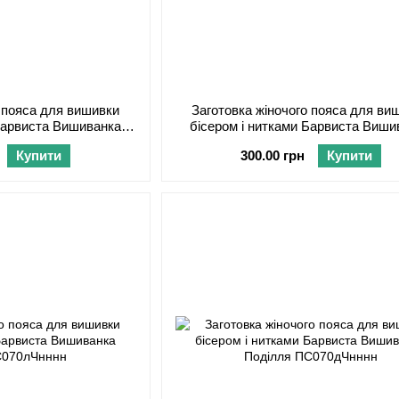
о пояса для вишивки
Заготовка жіночого пояса для ви
 Барвиста Вишиванка
бісером і нитками Барвиста Виши
тки ПС129лБнннн
Сокальська братки ПС129дБн
Купити
300.00 грн
Купити