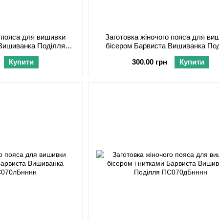
о пояса для вишивки
Заготовка жіночого пояса для ви
 Вишиванка Поділля
бісером Барвиста Вишиванка По
шМнннн
ПС070кМнннн
Купити
300.00 грн
Купити