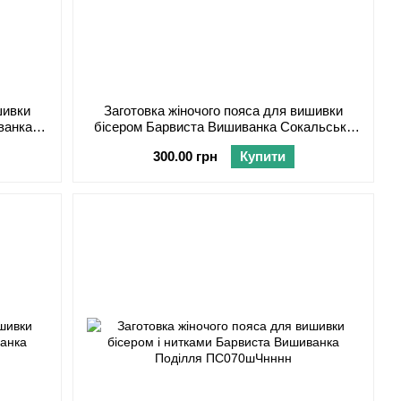
шивки
Заготовка жіночого пояса для вишивки
ванка
бісером Барвиста Вишиванка Сокальська
ннн
братки ПС129шБнннн
300.00 грн
Купити