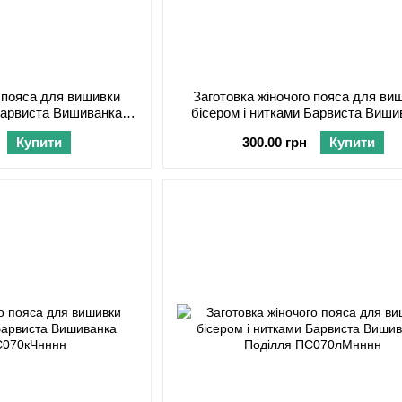
о пояса для вишивки
Заготовка жіночого пояса для ви
 Барвиста Вишиванка
бісером і нитками Барвиста Виши
С070лЧнннн
Поділля ПС070дЧнннн
Купити
300.00 грн
Купити