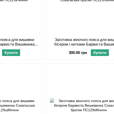
о пояса для вишивки
Заготовка жіночого пояса для ви
 Барвиста Вишиванка
бісером і нитками Барвиста Виши
тки ПС129кЧнннн
Сокальська братки ПС129лМн
Купити
300.00 грн
Купити