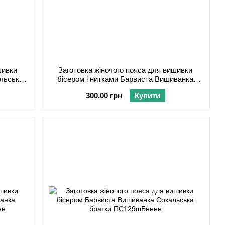
шивки
Заготовка жіночого пояса для вишивки
льська
бісером і нитками Барвиста Вишиванка
Сокальська братки ПС129пБнннн
300.00 грн
Купити