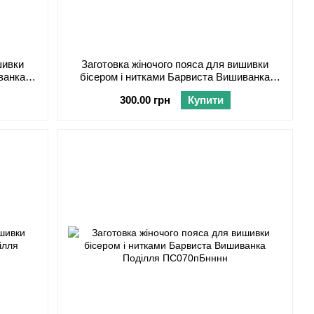
шивки
Заготовка жіночого пояса для вишивки
ванка
бісером і нитками Барвиста Вишиванка
Поділля ПС070дМнннн
300.00 грн
Купити