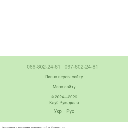
066-802-24-81
067-802-24-81
Повна версія сайту
Мапа сайту
© 2024—2026
Клуб Рукоділля
Укр
Рус
Інтернет-магазин створений з Хорошоп