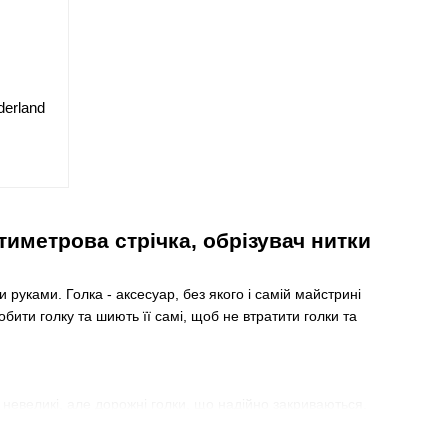
erland
нтиметрова стрічка, обрізувач нитки
 руками. Голка - аксесуар, без якого і самій майстрині
бити голку та шиють її самі, щоб не втратити голки та
и невеликі, але дорожні голки, що надійно закриваються.