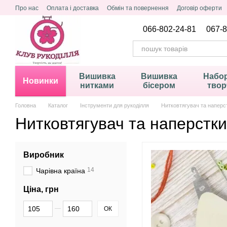
Перейти до основного контенту
Про нас
Оплата і доставка
Обмін та повернення
Договір оферти
Політика конфіденційності
066-802-24-81
067-8
Вишивка
Вишивка
Набор
Новинки
нитками
бісером
твор
Головна
Каталог
Інструменти для рукоділля
Нитковтягувач та наперс
Нитковтягувач та наперстки
Виробник
14
Чарівна країна
Ціна, грн
Від Ціна, грн
До Ціна, грн
ОК