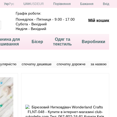
Порівняння
Укр
Рус
UAH
USD
EUR
Бажання
Вхід
Графік роботи:
Понеділок - Пятниця - 9.00 - 17.00
Мій кошик
Субота - Вихідний
Неділя - Вихідний
анина для
Одяг та
Бісер
Виробники
ишивання
текстиль
пулярністю
спочатку дешевше
спочатку дорожче
за назвою