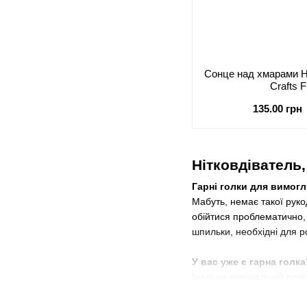
Сонце над хмарами Н
Crafts 
135.00 грн
Нітковдіватель,
Гарні голки для вимог
Мабуть, немає такої руко
обійтися проблематично, 
шпильки, необхідні для р
У вас уже є гарна голка
Іноді на вирішальній рол