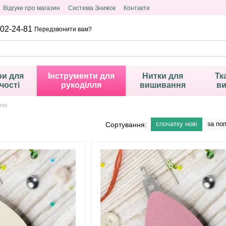
Відгуки про магазин
Система Знижок
Контакти
02-24-81
Передзвонити вам?
и для
Інструменти для
Нитки для
Тк
чості
рукоділля
вишивання
в
тки
спочатку нові
за по
Сортування: