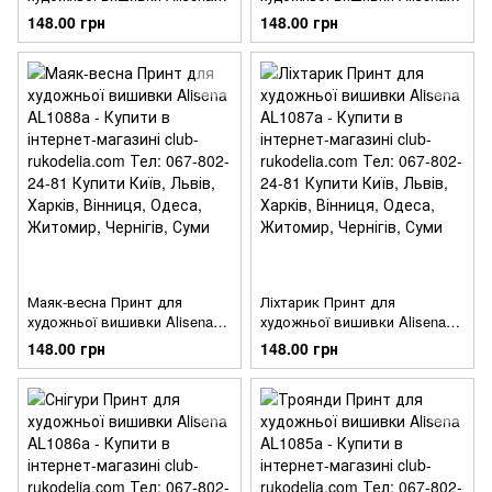
AL1090а
AL1089а
148.00 грн
148.00 грн
Маяк-весна Принт для
Ліхтарик Принт для
художньої вишивки Alisena
художньої вишивки Alisena
AL1088а
AL1087а
148.00 грн
148.00 грн