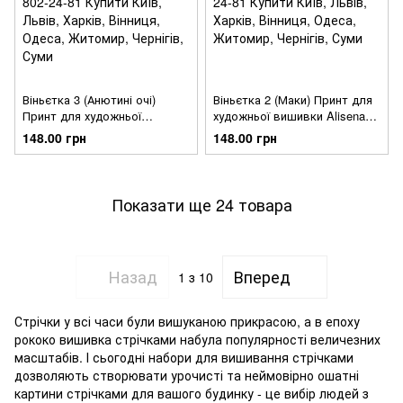
Віньєтка 3 (Анютині очі)
Віньєтка 2 (Маки) Принт для
Принт для художньої
художньої вишивки Alisena
вишивки Alisena AL1068а
AL1067а
148.00 грн
148.00 грн
Показати ще 24 товара
Назад
Вперед
1
з 10
Стрічки у всі часи були вишуканою прикрасою, а в епоху
рококо вишивка стрічками набула популярності величезних
масштабів. І сьогодні набори для вишивання стрічками
дозволяють створювати урочисті та неймовірно ошатні
картини стрічками для вашого будинку - це вибір людей з