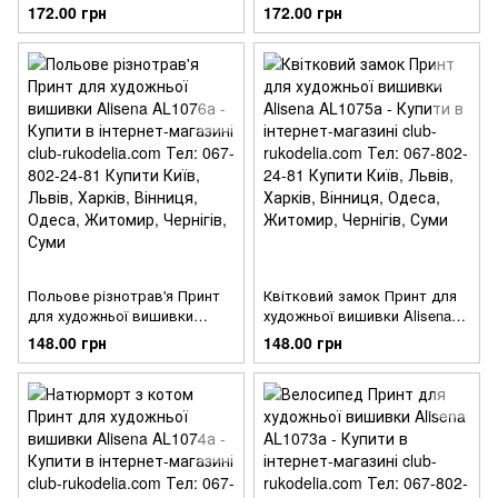
AL1077а
172.00 грн
172.00 грн
Польове різнотрав'я Принт
Квітковий замок Принт для
для художньої вишивки
художньої вишивки Alisena
Alisena AL1076а
AL1075а
148.00 грн
148.00 грн