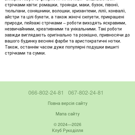
стрічками квіти: ромашки, троянди, маки, бузок, півонії,
тюльпани, соняшники, волошки, хризантеми, лілії, конвалії,
айстри та цілі букети, а також жіночі силуети, прикрашені
природи, пейзажі стрічками – роботи виходять яскравими,
незвичайними, креативними та унікальними. Такі роботи
завжди виглядають оригінально та розкішно, привносячи до
вашого будинку весняні фарби та аристократичні нотки.
Також, останнім часом дуже популярні подушки вишиті
стрічками та сумки.
066-802-24-81
067-802-24-81
Повна версія сайту
Мапа сайту
© 2024—2026
Клуб Рукоділля