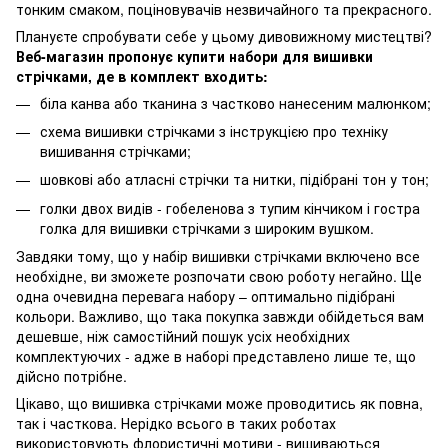
тонким смаком, поціновувачів незвичайного та прекрасного.
Плануєте спробувати себе у цьому дивовижному мистецтві?
Веб-магазин пропонує купити набори для вишивки
стрічками, де в комплект входить:
біла канва або тканина з частково нанесеним малюнком;
схема вишивки стрічками з інструкцією про техніку
вишивання стрічками;
шовкові або атласні стрічки та нитки, підібрані тон у тон;
голки двох видів - гобеленова з тупим кінчиком і гостра
голка для вишивки стрічками з широким вушком.
Завдяки тому, що у набір вишивки стрічками включено все
необхідне, ви зможете розпочати свою роботу негайно. Ще
одна очевидна перевага набору – оптимально підібрані
кольори. Важливо, що така покупка завжди обійдеться вам
дешевше, ніж самостійний пошук усіх необхідних
комплектуючих - адже в наборі представлено лише те, що
дійсно потрібне.
Цікаво, що вишивка стрічками може проводитись як повна,
так і часткова. Нерідко всього в таких роботах
використовують флористичні мотиви - вишиваються