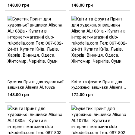
AL1084а
вишивки Alisena AL1083а
148.00 грн
148.00 грн
Букетик Принт для художньої
Квіти та фрукти Принт для
вишивки Alisena AL1082а
художньої вишивки Alisena
AL1081а
148.00 грн
172.00 грн