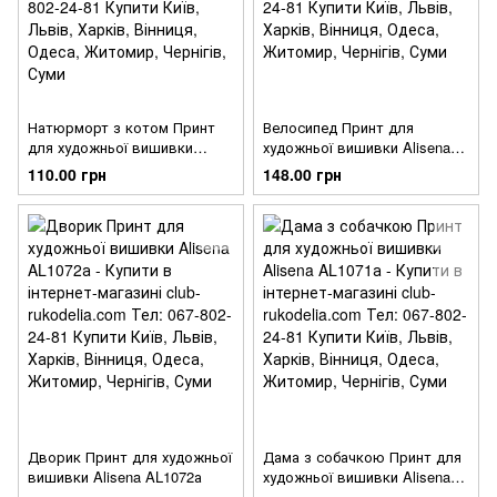
Натюрморт з котом Принт
Велосипед Принт для
для художньої вишивки
художньої вишивки Alisena
Alisena AL1074а
AL1073а
110.00 грн
148.00 грн
Дворик Принт для художньої
Дама з собачкою Принт для
вишивки Alisena AL1072а
художньої вишивки Alisena
AL1071а