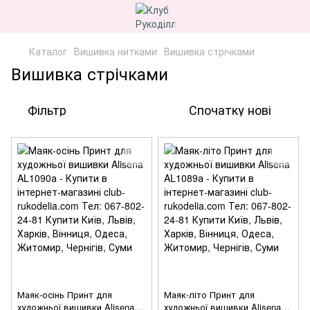
Каталог
Вишивка нитками
Вишивка стрічками
Вишивка стрічками
Фільтр
Спочатку нові
Маяк-осінь Принт для
Маяк-літо Принт для
художньої вишивки Alisena
художньої вишивки Alisena