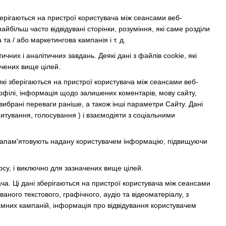
зберігаються на пристрої користувача між сеансами веб-
йбільш часто відвідувані сторінки, розуміння, які саме розділи
та / або маркетингова кампанія і т. д.
них і аналітичних завдань. Деякі дані з файлів cookie, які
ачених вище цілей.
кі зберігаються на пристрої користувача між сеансами веб-
рофілі, інформація щодо залишених коментарів, мову сайту,
вибрані переваги раніше, а також інші параметри Сайту. Дані
итування, голосування ) і взаємодіяти з соціальними
 запам'ятовують надану користувачем інформацію, підвищуючи
рсу, і виключно для зазначених вище цілей.
ча. Ці дані зберігаються на пристрої користувача між сеансами
ного текстового, графічного, аудіо та відеоматеріалу, з
амних кампаній, інформація про відвідування користувачем