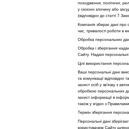
походження, політичні, рел
у скоєнні злочину або зас
(відповідно до статті 7 За
Компанія збирає дані про с
час, тривалості роботи в м
Обробка персональних да
Обробка і зберігання нада
Сайту. Надані персональні
Цілі використання персон
Ваші персональні дані вик
та комунікації відповідно 
захист осіб у зв'язку з а
обробкою персональних да
захист інформації в інфор
також у згідно з Правилами
Термін зберігання персон
Персональні дані зберігают
користувачем Сайту шляхом