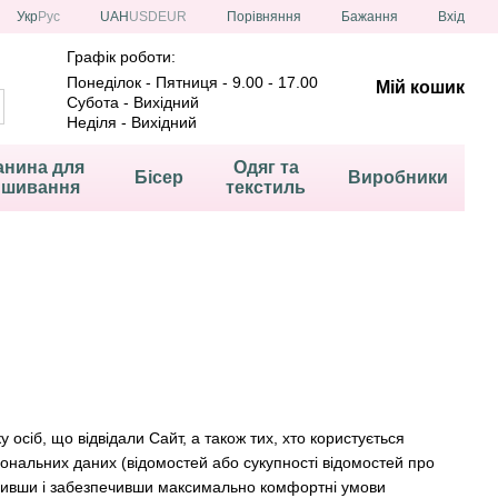
Порівняння
Укр
Рус
UAH
USD
EUR
Бажання
Вхід
Графік роботи:
Понеділок - Пятниця - 9.00 - 17.00
Мій кошик
Субота - Вихідний
Неділя - Вихідний
анина для
Одяг та
Бісер
Виробники
ишивання
текстиль
 осіб, що відвідали Сайт, а також тих, хто користується
сональних даних (відомостей або сукупності відомостей про
оривши і забезпечивши максимально комфортні умови