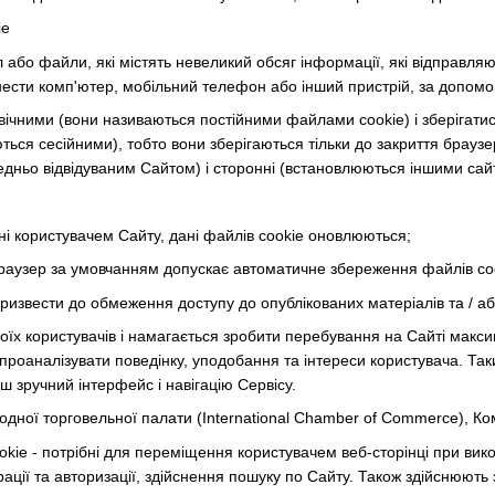
ie
 або файли, які містять невеликий обсяг інформації, які відправляю
нести комп'ютер, мобільний телефон або інший пристрій, за допомог
вічними (вони називаються постійними файлами cookie) і зберігатис
ться сесійними), тобто вони зберігаються тільки до закриття браузе
дньо відвідуваним Сайтом) і сторонні (встановлюються іншими сай
ні користувачем Сайту, дані файлів cookie оновлюються;
-браузер за умовчанням допускає автоматичне збереження файлів coo
ризвести до обмеження доступу до опублікованих матеріалів та / аб
воїх користувачів і намагається зробити перебування на Сайті макс
проаналізувати поведінку, уподобання та інтереси користувача. Так
ш зручний інтерфейс і навігацію Сервісу.
одної торговельної палати (International Chamber of Commerce), Ком
kie - потрібні для переміщення користувачем веб-сторінці при вико
рації та авторизації, здійснення пошуку по Сайту. Також здійснюють