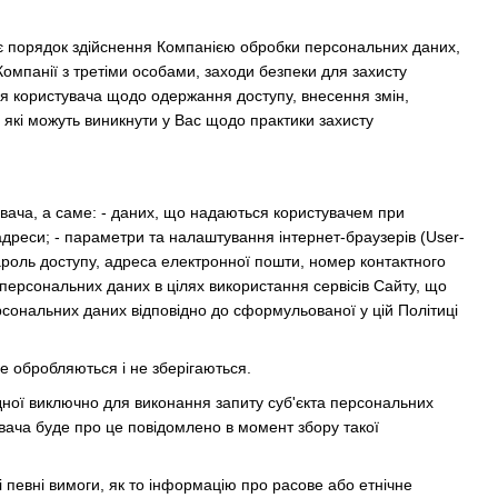
ює порядок здійснення Компанією обробки персональних даних,
омпанії з третіми особами, заходи безпеки для захисту
я користувача щодо одержання доступу, внесення змін,
які можуть виникнути у Вас щодо практики захисту
вача, а саме: - даних, що надаються користувачем при
 -адреси; - параметри та налаштування інтернет-браузерів (User-
пароль доступу, адреса електронної пошти, номер контактного
м персональних даних в цілях використання сервісів Сайту, що
рсональних даних відповідно до сформульованої у цій Політиці
не обробляються і не зберігаються.
дної виключно для виконання запиту суб'єкта персональних
увача буде про це повідомлено в момент збору такої
певні вимоги, як то інформацію про расове або етнічне