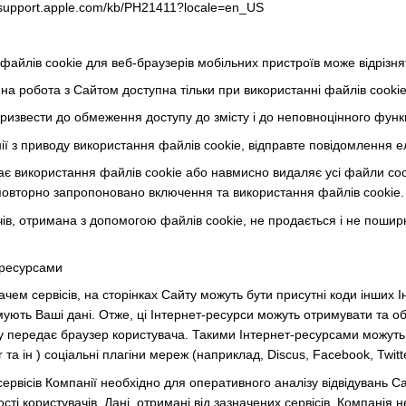
//support.apple.com/kb/PH21411?locale=en_US
файлів cookie для веб-браузерів мобільних пристроїв може відрізня
нна робота з Сайтом доступна тільки при використанні файлів cookie
ризвести до обмеження доступу до змісту і до неповноцінного функц
ії з приводу використання файлів cookie, відправте повідомлення
є використання файлів cookie або навмисно видаляє усі файли cook
повторно запропоновано включення та використання файлів cookie.
в, отримана з допомогою файлів cookie, не продається і не поширює
 ресурсами
ем сервісів, на сторінках Сайту можуть бути присутні коди інших Інте
мують Ваші дані. Отже, ці Інтернет-ресурси можуть отримувати та об
у передає браузер користувача. Такими Інтернет-ресурсами можуть б
r та ін ) соціальні плагіни мереж (наприклад, Discus, Facebook, Twitt
рвісів Компанії необхідно для оперативного аналізу відвідувань Сайт
сті користувачів. Дані, отримані від зазначених сервісів, Компанія н