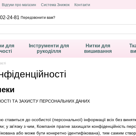
Відгуки про магазин
Система Знижок
Контакти
02-24-81
Передзвонити вам?
и для
Інструменти для
Нитки для
Тк
чості
рукоділля
вишивання
в
ості
нфіденційності
пеки
НОСТІ ТА ЗАХИСТУ ПЕРСОНАЛЬНИХ ДАНИХ
 ставиться до особистої (персональної) інформації всіх без винятку
; у зв'язку з чим, Компанія прагне захищати конфіденційність пер
фікована або може бути конкретно ідентифікована), тим самим ств