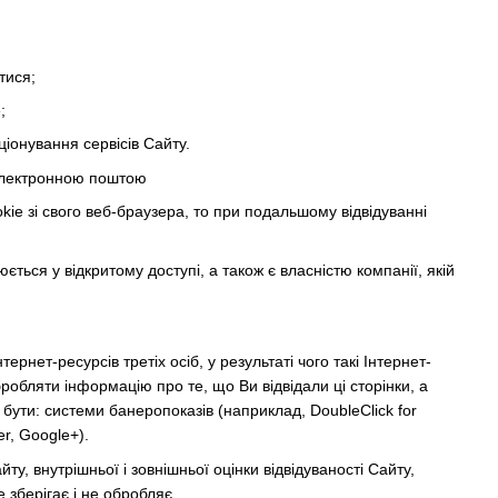
тися;
;
іонування сервісів Сайту.
 електронною поштою
ie зі свого веб-браузера, то при подальшому відвідуванні
ться у відкритому доступі, а також є власністю компанії, якій
рнет-ресурсів третіх осіб, у результаті чого такі Інтернет-
робляти інформацію про те, що Ви відвідали ці сторінки, а
ути: системи банеропоказів (наприклад, DoubleClick for
er, Google+).
у, внутрішньої і зовнішньої оцінки відвідуваності Сайту,
е зберігає і не обробляє.