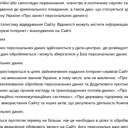
ігійні або світоглядні переконання, членство в політичних партіях
удження до кримінального покарання, а також дані, що стосуються з
кону України «Про захист персональних даних»).
татистику відвідування Сайту. Відомості можуть містити інформацію 
ережі Інтернет і знаходження на Сайті.
них
них персональних даних здійснюється у дата-центрах, де розміщує
 дані обробляються і можуть зберігатися у Базі персональних даних 
альних даних
ористовуються в цілях забезпечення надання Інтернет-сервісів Сайт
та на виконання законів України, в тому числі, але не виключно: «П
втоматизованою обробкою персональних даних та Додаткового протокол
них щодо органів нагляду та транскордонних потоків даних», «Про
маційно-телекомунікаційних системах», «Про державну підтримку зас
 використання Сайту та інших актів, що регулюють діяльність Компан
альних даних
ься протягом терміну не більше, ніж це необхідно в цілях їх обробк
 видалення облікового запису на Сайті, його персональні дані ав