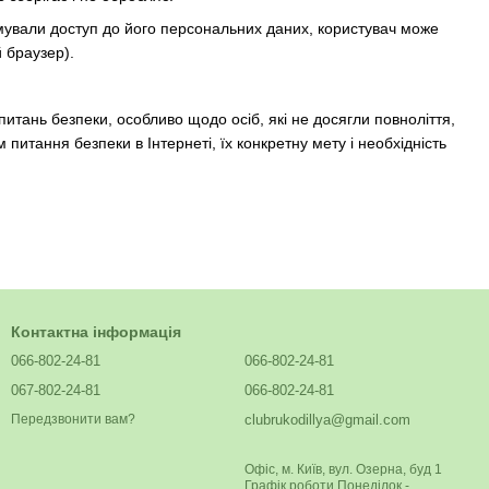
имували доступ до його персональних даних, користувач може
 браузер).
итань безпеки, особливо щодо осіб, які не досягли повноліття,
м питання безпеки в Інтернеті, їх конкретну мету і необхідність
Контактна інформація
066-802-24-81
066-802-24-81
067-802-24-81
066-802-24-81
clubrukodillya@gmail.com
Передзвонити вам?
Офіс, м. Київ, вул. Озерна, буд 1
Графік роботи Понеділок -