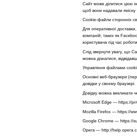
Сайт може ділитися цією ін
щоб вони надавали якісну 
Cookie-файли сторонніх серв
Для оперативної доставки, 
компаній, таких як Faceboo
користувача під час роботи
Слід звернути увагу, що Са
можна дізнатися, відвідавш
Управління файлами cooki
Основні веб-браузери (пер
довідки у своєму браузері.
Довідку можна викликати 
Microsoft Edge — https://pr
Mozilla Firefox — https://ww
Google Chrome — https://s
Opera — http://help.opera.