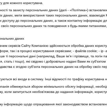
ту для кожного користувача.
ності та захисту персональних даних (далі - «Політика») встановл
х даних, мети використання таких персональних даних, взаємодія К
 доступу до персональних даних, а також контактну інформацію дл
своїх персональних даних та поводження з будь-якими питаннями, 
сональних даних
ачем сервісів Сайту Компанією здійснюється обробка даних користу
орм, так і в процесі користування сервісами; - файлів cookie; - ір
ше ті персональні дані (наприклад, Ваше ім'я і прізвище, та логін 
 стать і тощо), які свідомо і добровільно надані Вами як суб'єкто
одавства є згодою суб'єкта персональних даних на обробку своїх пе
суються всі входи в систему. Інші відомості по трафіку користувача 
панія обмежується збором мінімального обсягу інформації, необхі
ку, коли запитується необов'язкова до надання інформація, корист
ку інформацію щодо опрацювання якої законодавством встановлені 