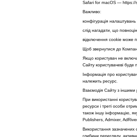
Safari for macOS — https:
Важливо:
конфігурація налаштувань 
слід нагадати, що повноці
відключення cookie може п
Щоб звернутися до Компан
Якщо користувач не включа
Сайту користувачеві буде 
Інформація про користувачі
належить ресурс.
Взаємодія Сайту з іншими
При використанні користувач
ресурси і треті особи отри
також іншу інформацію, як
Publishers, Admixer, AdRive
Використання зазначених се
глибини перегляду, активно