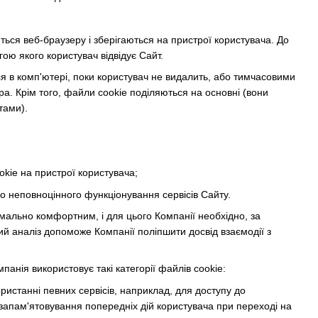
ться веб-браузеру і зберігаються на пристрої користувача. До
ою якого користувач відвідує Сайт.
я в комп'ютері, поки користувач не видалить, або тимчасовими
ра. Крім того, файли cookie поділяються на основні (вони
тами).
kie на пристрої користувача;
о неповноцінного функціонування сервісів Сайту.
имально комфортним, і для цього Компанії необхідно, за
ий аналіз допоможе Компанії поліпшити досвід взаємодії з
панія використовує такі категорії файлів cookie:
ристанні певних сервісів, наприклад, для доступу до
 запам'ятовування попередніх дій користувача при переході на