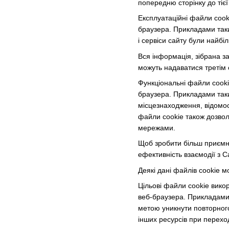
попередню сторінку до тієї 
Експлуатаційні файли cooki
браузера. Прикладами таких
і сервіси сайту були найбі
Вся інформація, зібрана за
можуть надаватися третім с
Функціональні файли cooki
браузера. Прикладами таки
місцезнаходження, відомос
файли cookie також дозвол
мережами.
Щоб зробити більш приємн
ефективність взаємодії з С
Деякі дані файлів cookie м
Цільові файли cookie вико
веб-браузера. Прикладами 
метою уникнути повторного
інших ресурсів при перехо