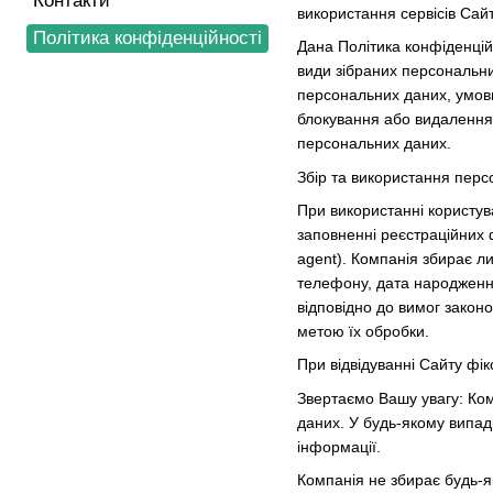
Контакти
використання сервісів Сай
Політика конфіденційності
Дана Політика конфіденцій
види зібраних персональни
персональних даних, умови
блокування або видалення 
персональних даних.
Збір та використання пер
При використанні користув
заповненні реєстраційних ф
agent). Компанія збирає ли
телефону, дата народження,
відповідно до вимог закон
метою їх обробки.
При відвідуванні Сайту фік
Звертаємо Вашу увагу: Ком
даних. У будь-якому випад
інформації.
Компанія не збирає будь-я