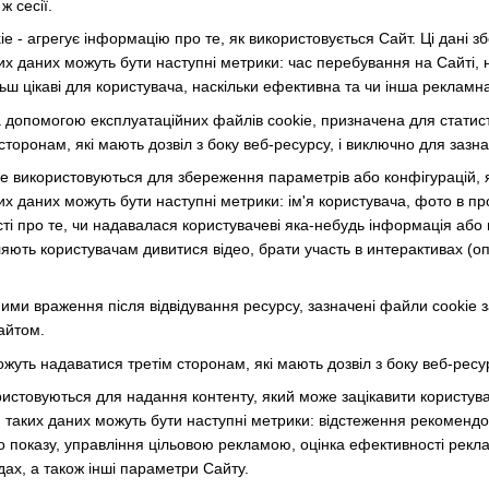
ж сесії.
e - агрегує інформацію про те, як використовується Сайт. Ці дані 
 даних можуть бути наступні метрики: час перебування на Сайті, на
льш цікаві для користувача, наскільки ефективна та чи інша рекламна 
 допомогою експлуатаційних файлів cookie, призначена для статистич
торонам, які мають дозвіл з боку веб-ресурсу, і виключно для зазн
e використовуються для збереження параметрів або конфігурацій, я
х даних можуть бути наступні метрики: ім'я користувача, фото в п
ті про те, чи надавалася користувачеві яка-небудь інформація або 
яють користувачам дивитися відео, брати участь в интерактивах (оп
ими враження після відвідування ресурсу, зазначені файли cookie
айтом.
ожуть надаватися третім сторонам, які мають дозвіл з боку веб-ресу
ристовуються для надання контенту, який може зацікавити користува
таких даних можуть бути наступні метрики: відстеження рекомендова
 показу, управління цільовою рекламою, оцінка ефективності рекл
дах, а також інші параметри Сайту.