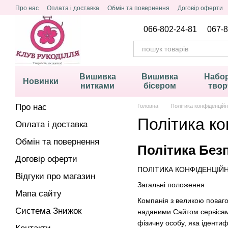
Перейти до основного контенту
Про нас
Оплата і доставка
Обмін та повернення
Договір оферти
Політика конфіденційності
066-802-24-81
067-8
Вишивка
Вишивка
Набор
Новинки
нитками
бісером
твор
Про нас
Головна
Політика конфіденційн
Політика ко
Оплата і доставка
Обмін та повернення
Політика Без
Договір оферти
ПОЛІТИКА КОНФІДЕНЦІЙ
Відгуки про магазин
Загальні положення
Мапа сайту
Компанія з великою повагою
Система Знижок
наданими Сайтом сервісами
фізичну особу, яка іденти