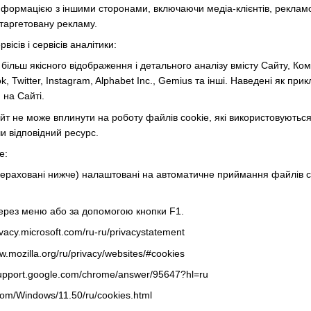
формацією з іншими сторонами, включаючи медіа-клієнтів, рекламода
таргетовану рекламу.
ісів і сервісів аналітики:
більш якісного відображення і детального аналізу вмісту Сайту, Ком
k, Twitter, Instagram, Alphabet Inc., Gemius та інші. Наведені як п
 на Сайті.
йт не може вплинути на роботу файлів cookie, які використовуються
и відповідний ресурс.
e:
ераховані нижче) налаштовані на автоматичне приймання файлів co
через меню або за допомогою кнопки F1.
ivacy.microsoft.com/ru-ru/privacystatement
w.mozilla.org/ru/privacy/websites/#cookies
upport.google.com/chrome/answer/95647?hl=ru
com/Windows/11.50/ru/cookies.html