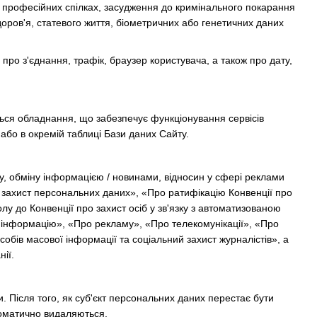
 та професійних спілках, засудження до кримінального покарання
доров'я, статевого життя, біометричних або генетичних даних
про з'єднання, трафік, браузер користувача, а також про дату,
ться обладнання, що забезпечує функціонування сервісів
або в окремій таблиці Бази даних Сайту.
у, обміну інформацією / новинами, відносин у сфері реклами
ро захист персональних даних», «Про ратифікацію Конвенції про
у до Конвенції про захист осіб у зв'язку з автоматизованою
 інформацію», «Про рекламу», «Про телекомунікації», «Про
обів масової інформації та соціальний захист журналістів», а
ії.
и. Після того, як суб'єкт персональних даних перестає бути
томатично видаляються.