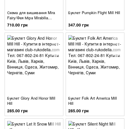
Схема для вишивання Mira
Буклет Pumpkin Flight Mill Hill
Fairy/Фея Міра Mirabilia
Designs
710.00 грн
347.00 грн
Буклет Glory And Honor Mill
Буклет Folk Art America Mill
Hill
Hill
285.00 грн
285.00 грн