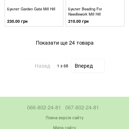
Буклет Garden Gate Mill Hill
Буклет Beading For
Needlework Mill Hill
230.00 грн
210.00 грн
Показати ще 24 товара
Назад
Вперед
1
з 68
066-802-24-81
067-802-24-81
Повна версія сайту
Мапа сайту