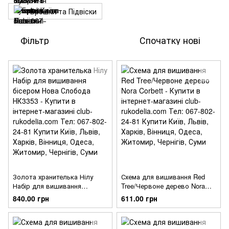
Брошки та Підвіски
Фільтр
Спочатку нові
Золота хранителька Нілу
Схема для вишивання Red
Набір для вишивання
Tree/Червоне дерево Nora
бісером Нова Слобода
Corbett
840.00 грн
611.00 грн
НК3353