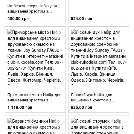
На березі озера Набір для
вишивання хрестом з
друкованою схемою на
400.00 грн
524.00 грн
тканині Joy Sunday FA634
Приморське місто Набір для
Лісовий дух Набір для
вишивання хрестом з
вишивання хрестом з
друкованою схемою на
друкованою схемою на
1 116.00 грн
625.00 грн
тканині Joy Sunday FA632
тканині Joy Sunday FA631