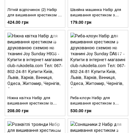
Літній відпочинок (2) Набір
Швейна машинка Набір для
для вишивання хрестиком з
вишивання хрестиком з
друкованою схемою на
друкованою схемою на
424.00 грн
179.00 грн
тканині Joy Sunday F195-2
тканині Joy Sunday J694
Ніжна квітка Набір для
Риба-клоун Набір для
вишивання хрестиком із
вишивання хрестиком з
друкованою схемою на
друкованою схемою на
208.00 грн
530.00 грн
тканині Joy Sunday H938
тканині Joy Sunday DA817