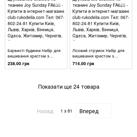
Барвисті будинки Набір для
Лісовий струмок Набір для
вишивання хрестом з
вишивання хрестом з
друкованою схемою на
друкованою схемою на
238.00 грн
714.00 грн
тканині Joy Sunday FA630
тканині Joy Sunday FA625
Показати ще 24 товара
Назад
Вперед
1
з 81