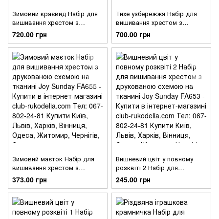
Зимовий краєвид Набір для
Тихе узбережжя Набір для
вишивання хрестом з
вишивання хрестом з
друкованою схемою на
друкованою схемою на
720.00 грн
700.00 грн
тканині Joy Sunday FA660
тканині Joy Sunday FA657
Зимовий маєток Набір для
Вишневий цвіт у повному
вишивання хрестом з
розквіті 2 Набір для
друкованою схемою на
вишивання хрестом з
373.00 грн
245.00 грн
тканині Joy Sunday FA655
друкованою схемою на
тканині Joy Sunday FA653