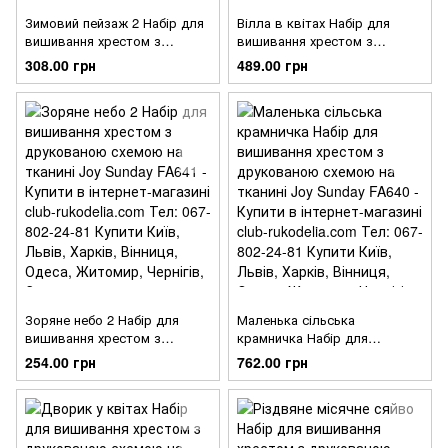
Зимовий пейзаж 2 Набір для
Вілла в квітах Набір для
вишивання хрестом з
вишивання хрестом з
друкованою схемою на
друкованою схемою на
308.00 грн
489.00 грн
тканині Joy Sunday FA644
тканині Joy Sunday FA643
Зоряне небо 2 Набір для
Маленька сільська
вишивання хрестом з
крамничка Набір для
друкованою схемою на
вишивання хрестом з
254.00 грн
762.00 грн
тканині Joy Sunday FA641
друкованою схемою на
тканині Joy Sunday FA640