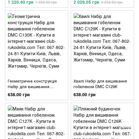
1 220.40 грн
2 029.05 грн
1 356.00 грн
2 254.50 грн
Геометрична конструкція
Хвилі Набір для вишивання
Набір для вишивання
гобеленом DMC C129K
гобеленом DMC C130K
638.00 грн
638.00 грн