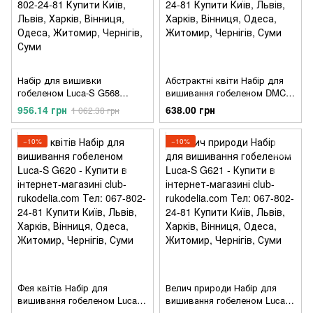
Набір для вишивки
Абстрактні квіти Набір для
гобеленом Luca-S G568
вишивання гобеленом DMC
Ранковий чай та троянди
C125K
956.14 грн
638.00 грн
1 062.38 грн
−10%
−10%
Фея квітів Набір для
Велич природи Набір для
вишивання гобеленом Luca-S
вишивання гобеленом Luca-S
G620
G621