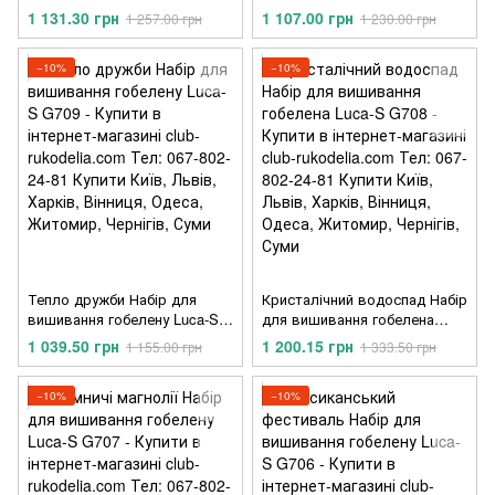
G713
G710
1 131.30 грн
1 107.00 грн
1 257.00 грн
1 230.00 грн
−10%
−10%
Тепло дружби Набір для
Кристалічний водоспад Набір
вишивання гобелену Luca-S
для вишивання гобелена
G709
Luca-S G708
1 039.50 грн
1 200.15 грн
1 155.00 грн
1 333.50 грн
−10%
−10%