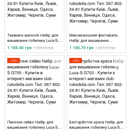
Таємничі магнолії Набір для
Мексиканський фестиваль
вишивання гобелену Luca-S
Набір для вишивання
G707
гобелену Luca-S G706
1 166.40 грн
1 140.75 грн
1 296.00 грн
1 267.50 грн
−10%
−10%
Північне сяйво Набір для
Безтурботна краса Набір для
вишивання гобелену Luca-S
вишивання гобелену Luca-S