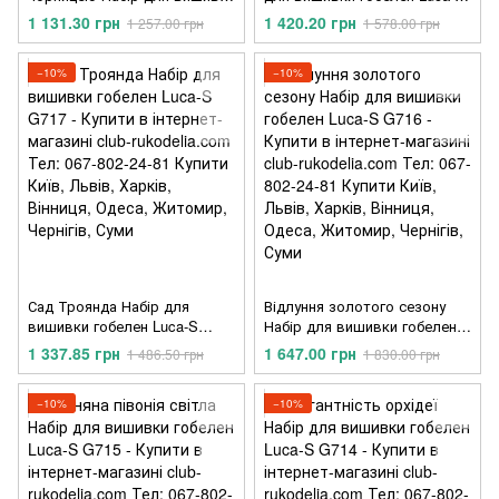
гобелен Luca-S G719
G718
1 131.30 грн
1 420.20 грн
1 257.00 грн
1 578.00 грн
−10%
−10%
Сад Троянда Набір для
Відлуння золотого сезону
вишивки гобелен Luca-S
Набір для вишивки гобелен
G717
Luca-S G716
1 337.85 грн
1 647.00 грн
1 486.50 грн
1 830.00 грн
−10%
−10%