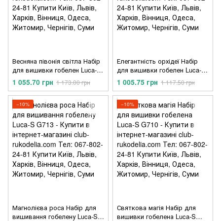
Весняна півонія світла Набір
Елегантність орхідеї Набір
для вишивки гобелен Luca-S
для вишивки гобелен Luca-S
G715
G714
1 055.70 грн
1 005.75 грн
1 173.00 грн
1 117.50 грн
−10%
−10%
Магнолієва роса Набір для
Святкова магія Набір для
вишивання гобелену Luca-S
вишивки гобелена Luca-S