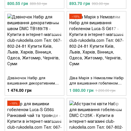
G705
G703
800.55 грн
893.70 грн
889.50 грн
993.00 грн
−10%
Дзвіночок Набір для
Діва Марія з Немовлям Набір
вишивання декоративним
для вишивання гобеленом
швом DMC TB189/78
Luca-S G617
1 474.00 грн
1 080.00 грн
1 200.00 грн
−10%