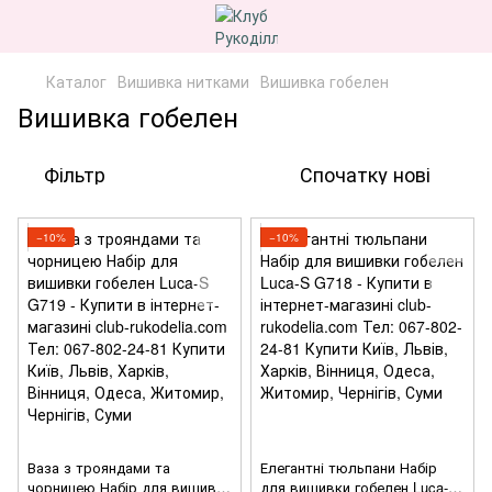
Каталог
Вишивка нитками
Вишивка гобелен
Вишивка гобелен
Фільтр
Спочатку нові
−10%
−10%
Ваза з трояндами та
Елегантні тюльпани Набір
чорницею Набір для вишивки
для вишивки гобелен Luca-S