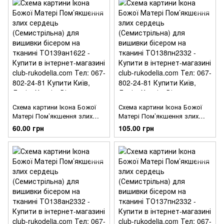
Схема картини Ікона Божої
Схема картини Ікона Божої
Матері Пом’якшення злих
Матері Пом’якшення злих
сердець (Семистрільна) для
сердець (Семистрільна) для
60.00 грн
105.00 грн
вишивки бісером на тканині
вишивки бісером на тканині
ТО139ан1622
ТО138пн2332