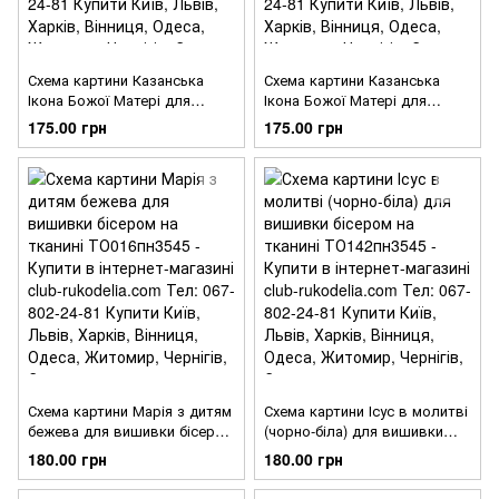
Схема картини Казанська
Схема картини Казанська
Ікона Божої Матері для
Ікона Божої Матері для
вишивки бісером на тканині
вишивки бісером на тканині
175.00 грн
175.00 грн
ТО059пн3243
ТО045пн3243
Схема картини Марія з дитям
Схема картини Ісус в молитві
бежева для вишивки бісером
(чорно-біла) для вишивки
на тканині ТО016пн3545
бісером на тканині
180.00 грн
180.00 грн
ТО142пн3545