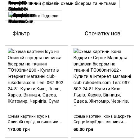
Водорозчинний флізелін схеми бісером та нитками
Брошки та Підвіски
Фільтр
Спочатку нові
Схема картини Ісус на
Схема картини Ікона Відкрите
Оливній горі для вишивки
Серце Марії для вишивки
бісером на тканині
бісером на тканині
170.00 грн
60.00 грн
ТО103пн4230
ТО080пн1622