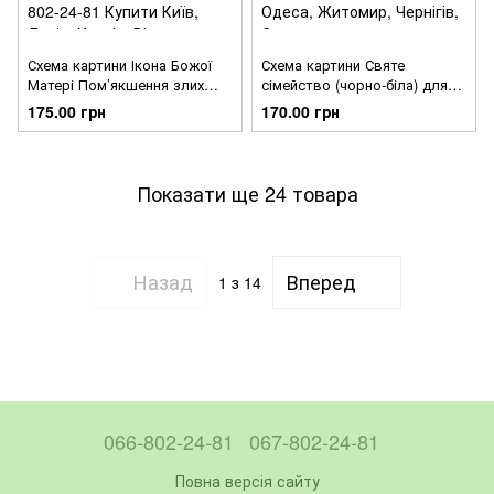
Схема картини Ікона Божої
Схема картини Святе
Матері Пом’якшення злих
сімейство (чорно-біла) для
сердець (Семистрільна) для
вишивки бісером на тканині
175.00 грн
170.00 грн
вишивки бісером на тканині
ТО134пн4230
ТО135ан3143
Показати ще 24 товара
Назад
Вперед
1
з 14
066-802-24-81
067-802-24-81
Повна версія сайту