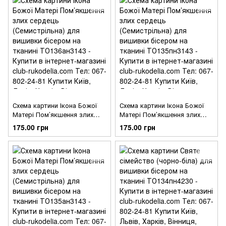
Схема картини Ікона Божої
Схема картини Ікона Божої
Матері Пом’якшення злих
Матері Пом’якшення злих
сердець (Семистрільна) для
сердець (Семистрільна) для
175.00 грн
175.00 грн
вишивки бісером на тканині
вишивки бісером на тканині
ТО136ан3143
ТО135пн3143