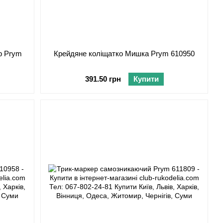
р Prym
Крейдяне коліщатко Мишка Prym 610950
391.50 грн
Купити