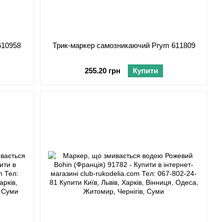
610958
Трик-маркер самозникаючий Prym 611809
255.20 грн
Купити