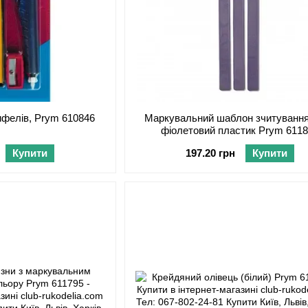
ифелів, Prym 610846
Маркувальний шаблон зчитуванн
фіолетовий пластик Prym 611
Купити
197.20 грн
Купити