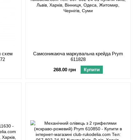
я схем
Самозникаюча маркувальна крейда Prym
872
611828
268.00 грн
Купити