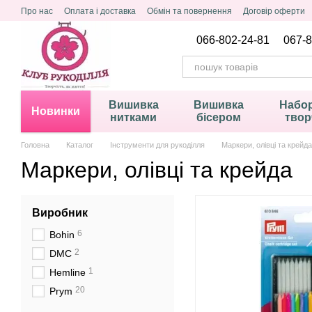
Перейти до основного контенту
Про нас
Оплата і доставка
Обмін та повернення
Договір оферти
Політика конфіденційності
066-802-24-81
067-8
Вишивка
Вишивка
Набор
Новинки
нитками
бісером
твор
Головна
Каталог
Інструменти для рукоділля
Маркери, олівці та крейда
Маркери, олівці та крейда
Виробник
6
Bohin
2
DMC
1
Hemline
20
Prym