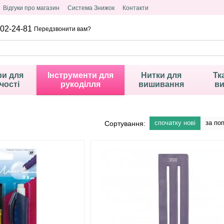
Відгуки про магазин
Система Знижок
Контакти
02-24-81
Передзвонити вам?
и для
Інструменти для
Нитки для
Тк
чості
рукоділля
вишивання
в
спочатку нові
за по
Сортування: