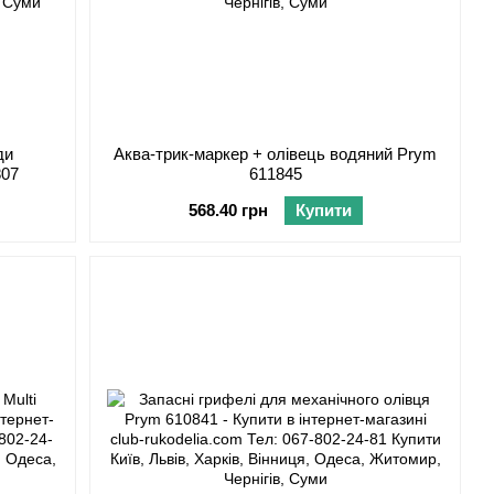
ди
Аква-трик-маркер + олівець водяний Prym
807
611845
568.40 грн
Купити