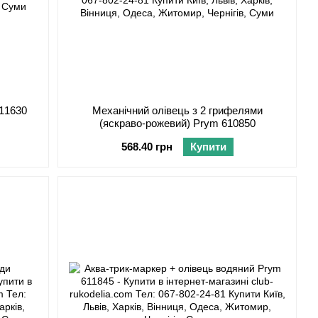
611630
Механічний олівець з 2 грифелями
(яскраво-рожевий) Prym 610850
568.40 грн
Купити