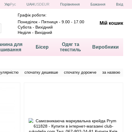
Порівняння
Укр
Рус
UAH
USD
EUR
Бажання
Вхід
Графік роботи:
Понеділок - Пятниця - 9.00 - 17.00
Мій кошик
Субота - Вихідний
Неділя - Вихідний
анина для
Одяг та
Бісер
Виробники
ишивання
текстиль
пулярністю
спочатку дешевше
спочатку дорожче
за назвою