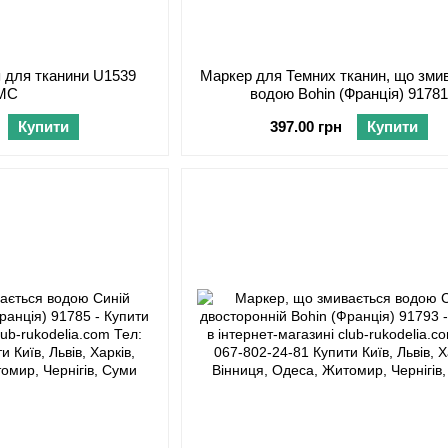
 для тканини U1539
Маркер для Темних тканин, що зми
MC
водою Bohin (Франція) 91781
Купити
397.00 грн
Купити