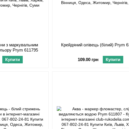
зни з маркувальним
Крейдяний олівець (білий) Prym 
ольору Prym 611795
Купити
109.00 грн
Купити