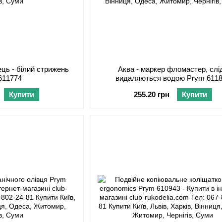
ць - білий стрижень
Аква - маркер фломастер, слі
611774
видаляються водою Prym 611
Купити
255.20 грн
Купити