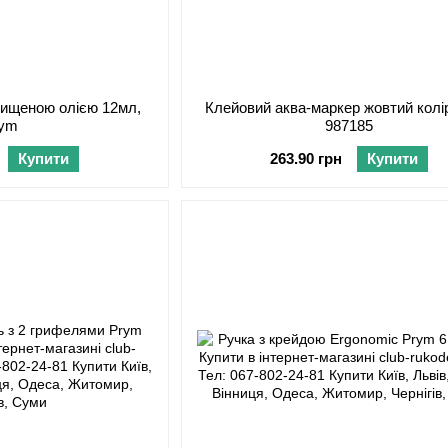
чищеною олією 12мл,
Клейовий аква-маркер жовтий колі
rym
987185
Купити
263.90 грн
Купити