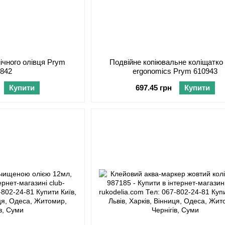
ічного олівця Prym
Подвійне копіювальне коліщатко 
0842
ergonomics Prym 610943
Купити
697.45 грн
Купити