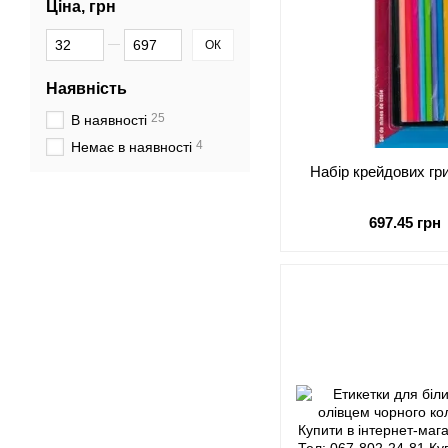
Ціна, грн
Від Ціна, грн
До Ціна, грн
ОК
Наявність
25
В наявності
4
Немає в наявності
Набір крейдових гр
697.45 грн