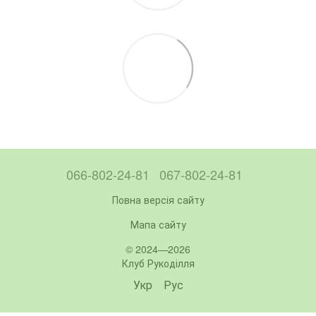
066-802-24-81
067-802-24-81
Повна версія сайту
Мапа сайту
© 2024—2026
Клуб Рукоділля
Укр
Рус