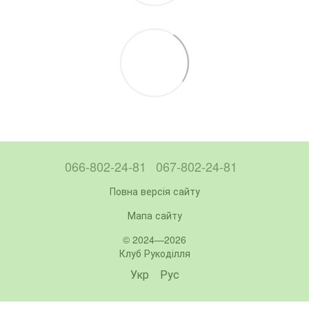
066-802-24-81
067-802-24-81
Повна версія сайту
Мапа сайту
© 2024—2026
Клуб Рукоділля
Укр
Рус