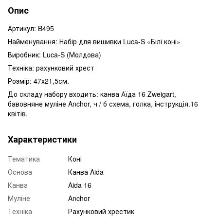
Опис
Артикул: B495
Найменування: Набір для вишивки Luca-S «Білі коні»
Виробник: Luca-S (Молдова)
Техніка: рахунковий хрест
Розмір: 47х21,5см.
До складу набору входить: канва Аїда 16 Zweigart,
бавовняне муліне Anchor, ч / б схема, голка, інструкція.16
квітів.
Характеристики
Тематика
Коні
Основа
Канва Aida
Канва
Aida 16
Муліне
Anchor
Техніка
Рахунковий хрестик