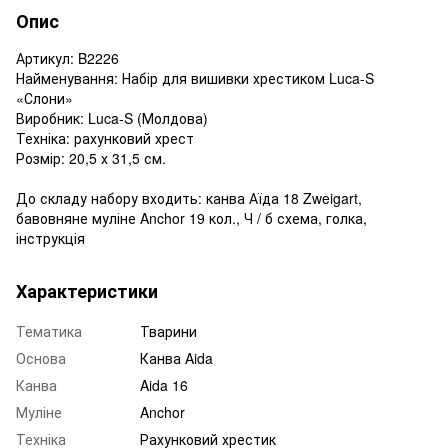
Опис
Артикул: B2226
Найменування: Набір для вишивки хрестиком Luca-S
«Слони»
Виробник: Luca-S (Молдова)
Техніка: рахунковий хрест
Розмір: 20,5 х 31,5 см.
До складу набору входить: канва Аїда 18 Zweigart,
бавовняне муліне Anchor 19 кол., Ч / б схема, голка,
інструкція
Характеристики
Тематика
Тварини
Основа
Канва Aida
Канва
Aida 16
Муліне
Anchor
Техніка
Рахунковий хрестик