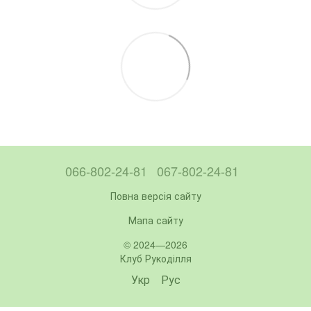
066-802-24-81
067-802-24-81
Повна версія сайту
Мапа сайту
© 2024—2026
Клуб Рукоділля
Укр
Рус