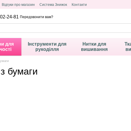
Відгуки про магазин
Система Знижок
Контакти
02-24-81
Передзвонити вам?
и для
Інструменти для
Нитки для
Тк
чості
рукоділля
вишивання
в
бумаги
з бумаги