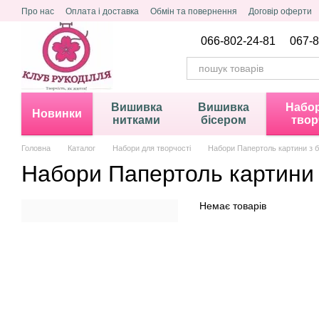
Перейти до основного контенту
Про нас
Оплата і доставка
Обмін та повернення
Договір оферти
Політика конфіденційності
066-802-24-81
067-8
Вишивка
Вишивка
Набор
Новинки
нитками
бісером
твор
Головна
Каталог
Набори для творчості
Набори Папертоль картини з 
Набори Папертоль картини 
Немає товарів