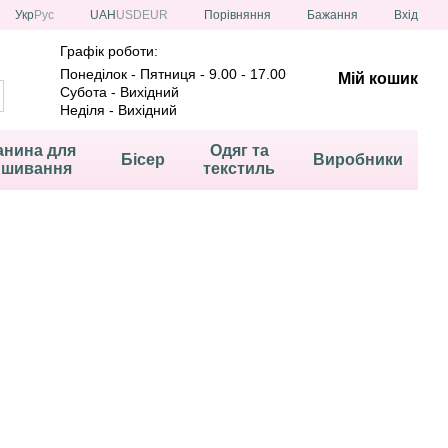
Порівняння
Укр
Рус
UAH
USD
EUR
Бажання
Вхід
Графік роботи:
Понеділок - Пятниця - 9.00 - 17.00
Мій кошик
Субота - Вихідний
Неділя - Вихідний
анина для
Одяг та
Бісер
Виробники
ишивання
текстиль