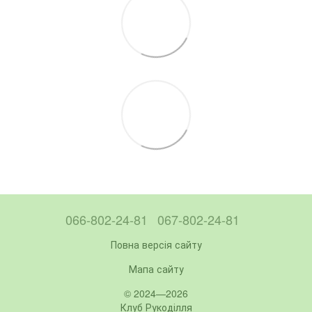
066-802-24-81
067-802-24-81
Повна версія сайту
Мапа сайту
© 2024—2026
Клуб Рукоділля