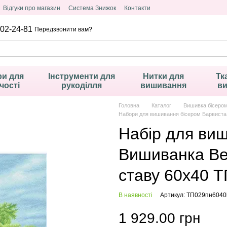
Відгуки про магазин
Система Знижок
Контакти
02-24-81
Передзвонити вам?
и для
Інструменти для
Нитки для
Тк
чості
рукоділля
вишивання
в
Головна
Каталог
Вишивка бісеро
Набори для вишивання бісером Барвист
Набір для ви
Вишиванка Ве
ставу 60х40 
В наявності
Артикул: ТП029пн6040
1 929.00 грн