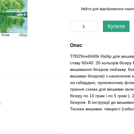
Увійти
для відображення накоп
%
Купити
Опис
ТП029пн6040k Набір для вишивк
ставу 60х40. 20 кольорів бісеру
вишивання бісером пейзажу. Ком
вишивки бісером) з нанесеним 
на габардині, проклеєному фліз
прання схема для вишивки залиш
бісеру по 10 грам і по 5 грам )
бісером. В інструкції до вишив
ю
Техніка вишивки: півхрест (гобе