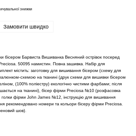
ичувальної знижки
Замовити швидко
и бісером Барвиста Вишиванка Весняний острівок посеред
 Preciosa. 50095 намистин. Повна зашивка. Набір для
плект містить: заготовку для вишивання бісером (схему для
малюнком-схемою на тканині (друк схеми для вишивки бісером
еліном, (100% поліестру) екологічно чистими фарбами; після
ається на тканині), бісер фірми Preciosa №10 (розфасовка
, 2 голки фірми John James №12, інструкцію для вишивання
ання рекомендовано номери та кольори бісеру фірми Preciosa.
леновий шов).