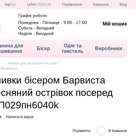
Порівняння
Укр
Рус
UAH
USD
EUR
Бажання
Вхід
Графік роботи:
Понеділок - Пятниця - 9.00 - 17.00
Мій кошик
Субота - Вихідний
Неділя - Вихідний
анина для
Одяг та
Бісер
Виробники
ишивання
текстиль
м
Набори для вишивання бісером
а Вишиванка
шивки бісером Барвиста
сняний острівок посеред
ТП029пн6040k
k
Написати відгук
Порівняти
В бажання