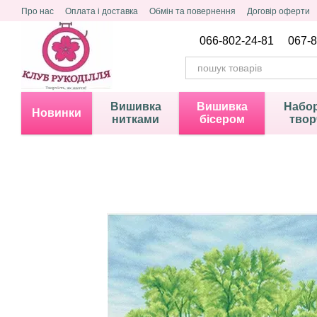
Перейти до основного контенту
Про нас
Оплата і доставка
Обмін та повернення
Договір оферти
Політика конфіденційності
066-802-24-81
067-8
Вишивка
Вишивка
Набор
Новинки
нитками
бісером
твор