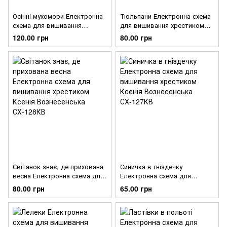
Осінні мухомори Електронна
Тюльпани Електронна схема
схема для вишивання
для вишивання хрестиком
хрестиком Ксенія
Ксенія Вознесенська
120.00 грн
80.00 грн
Вознесенська СХ-130КВ
СХ-129КВ
Світанок знає, де прихована
Синичка в гніздечку
весна Електронна схема для
Електронна схема для
вишивання хрестиком Ксенія
вишивання хрестиком Ксенія
80.00 грн
65.00 грн
Вознесенська СХ-128КВ
Вознесенська СХ-127КВ