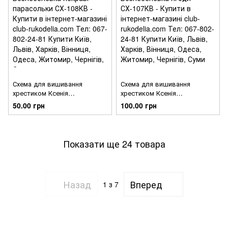
Схема для вишивання
Схема для вишивання
хрестиком Ксенія
хрестиком Ксенія
Вознесенська Яскраві
Вознесенська Ягоди
50.00 грн
100.00 грн
парасольки СХ-108КВ
СХ-107КВ
Показати ще 24 товара
Назад
Вперед
1
з 7