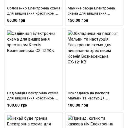
Соловейко Електронна схема
Мамине серце Електронна
для вишивання хрестиком
схема для вишивання
Ксенія Вознесенська
хрестиком Ксенія
65.00 грн
150.00 грн
СХ-124КВ
Вознесенська СХ-123КВ
Садівниця Електронна схема
Обкладинка на паспорт
для вишивання хрестиком
Мальви та настурція
Ксенія Вознесенська
Електронна схема для
100.00 грн
100.00 грн
СХ-122КВ
вишивання хрестиком Ксенія
Вознесенська СХ-121КВ