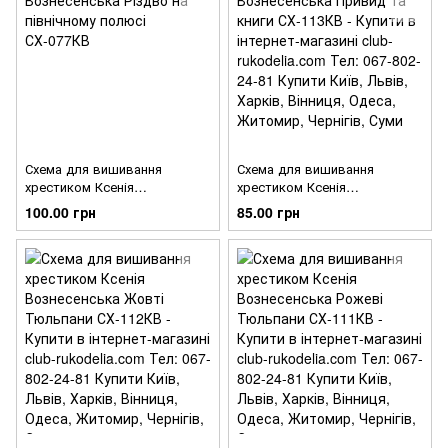
Схема для вишивання
Схема для вишивання
хрестиком Ксенія
хрестиком Ксенія
Вознесенська Різдво на
Вознесенська Привид та
100.00 грн
85.00 грн
північному полюсі СХ-077КВ
книги СХ-113КВ