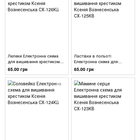
Лелеки Електронна схема
Ластівки в польоті
для вишивання хрестиком
Електронна схема для
Ксенія Вознесенська
вишивання хрестиком Ксенія
65.00 грн
65.00 грн
СХ-126КВ
Вознесенська СХ-125КВ