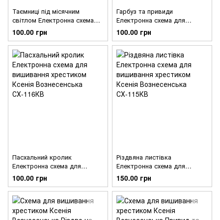
Таємниці під місячним
Гарбуз та привиди
світлом Електронна схема
Електронна схема для
для вишивання хрестиком
вишивання хрестиком Ксенія
100.00 грн
100.00 грн
Ксенія Вознесенська
Вознесенська СХ-117КВ
СХ-118КВ
Пасхальний кролик
Різдвяна листівка
Електронна схема для
Електронна схема для
вишивання хрестиком Ксенія
вишивання хрестиком Ксенія
100.00 грн
150.00 грн
Вознесенська СХ-116КВ
Вознесенська СХ-115КВ