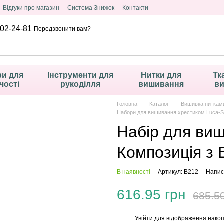
Відгуки про магазин
Система Знижок
Контакти
02-24-81
Передзвонити вам?
и для
Інструменти для
Нитки для
Тк
чості
рукоділля
вишивання
в
Головна
Каталог
Вишивка ниткам
Набори для вишивання хрестиком Luca-S
Набір для ви
Композиція з
В наявності
Артикул: B212
Написа
616.95 грн
685.5
Увійти
для відображення накоп
%