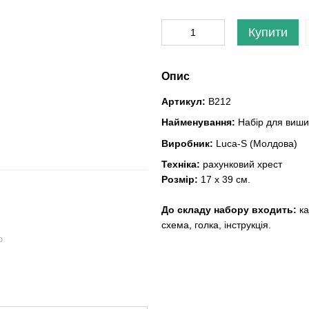
Купити
Опис
Артикул:
B212
Найменування:
Набір для виши
Виробник:
Luca-S (Молдова)
Техніка:
рахунковий хрест
Розмір:
17 х 39 см.
До складу набору входить:
ка
схема, голка, інструкція.
ю