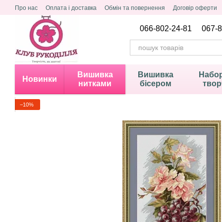
Перейти до основного контенту
Про нас
Оплата і доставка
Обмін та повернення
Договір оферти
Політика конфіденційності
066-802-24-81
067-8
Вишивка
Вишивка
Набор
Новинки
нитками
бісером
твор
−10%