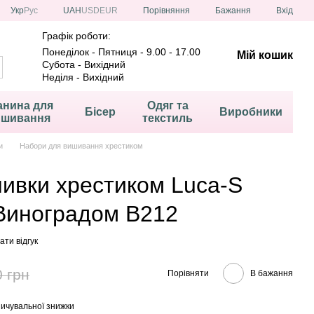
Порівняння
Укр
Рус
UAH
USD
EUR
Бажання
Вхід
Графік роботи:
Понеділок - Пятниця - 9.00 - 17.00
Мій кошик
Субота - Вихідний
Неділя - Вихідний
анина для
Одяг та
Бісер
Виробники
ишивання
текстиль
и
Набори для вишивання хрестиком
шивки хрестиком Luca-S
 Виноградом B212
ти відгук
0 грн
Порівняти
В бажання
ичувальної знижки