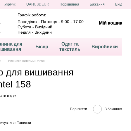
Порівняння
Укр
Рус
UAH
USD
EUR
Бажання
Вхід
Графік роботи:
Понеділок - Пятниця - 9.00 - 17.00
Мій кошик
Субота - Вихідний
Неділя - Вихідний
анина для
Одяг та
Бісер
Виробники
ишивання
текстиль
и
Вишивка нитками Dantel
ір для вишивання
tel 158
ати відгук
Порівняти
В бажання
ичувальної знижки