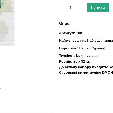
Купити
Опис
Артикул:
158
Найменування:
Набір для вишив
Виробник:
Dantel (Україна)
Техніка:
лічильний хрест
Розмір:
25 х 32 см.
До складу набору входить:
к
бавовняні нитки муліне DMC 4
ю