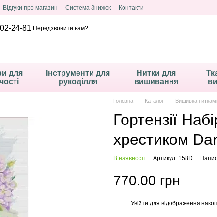
Відгуки про магазин
Система Знижок
Контакти
02-24-81
Передзвонити вам?
и для
Інструменти для
Нитки для
Тк
чості
рукоділля
вишивання
в
Головна
Каталог
Вишивка ниткам
Гортензії Наб
хрестиком Dan
В наявності
Артикул: 158D
Напис
770.00 грн
Увійти
для відображення накоп
%