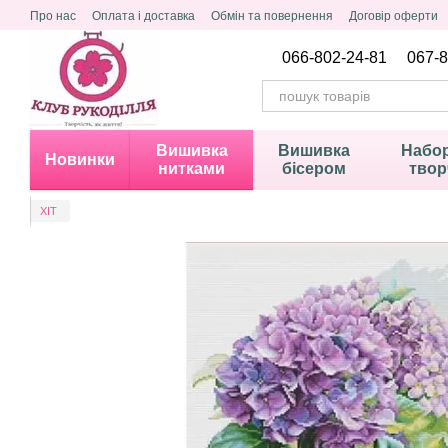
Перейти до основного контенту
Про нас
Оплата і доставка
Обмін та повернення
Договір оферти
Політика конфіденційності
066-802-24-81
067-8
Вишивка
Вишивка
Набор
Новинки
нитками
бісером
твор
ХІТ