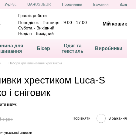
Порівняння
Укр
Рус
UAH
USD
EUR
Бажання
Вхід
Графік роботи:
Понеділок - Пятниця - 9.00 - 17.00
Мій кошик
Субота - Вихідний
Неділя - Вихідний
анина для
Одяг та
Бісер
Виробники
ишивання
текстиль
и
Набори для вишивання хрестиком
шивки хрестиком Luca-S
 і сніговик
ти відгук
0 грн
Порівняти
В бажання
ичувальної знижки