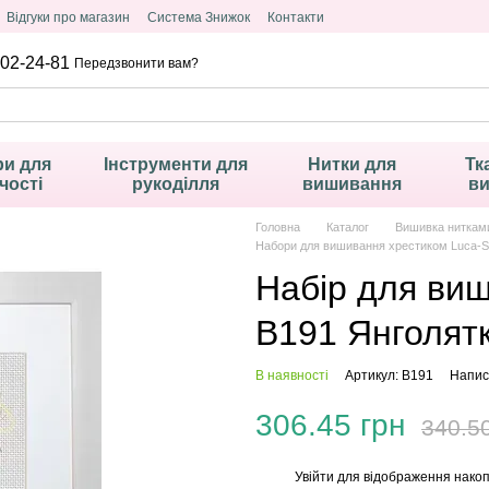
Відгуки про магазин
Система Знижок
Контакти
02-24-81
Передзвонити вам?
и для
Інструменти для
Нитки для
Тк
чості
рукоділля
вишивання
в
Головна
Каталог
Вишивка ниткам
Набори для вишивання хрестиком Luca-S
Набір для ви
B191 Янголятко
В наявності
Артикул: B191
Написа
306.45 грн
340.5
Увійти
для відображення накоп
%