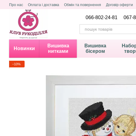
Перейти до основного контенту
Про нас
Оплата і доставка
Обмін та повернення
Договір оферти
Політика конфіденційності
066-802-24-81
067-8
Вишивка
Вишивка
Набор
Новинки
нитками
бісером
твор
−10%