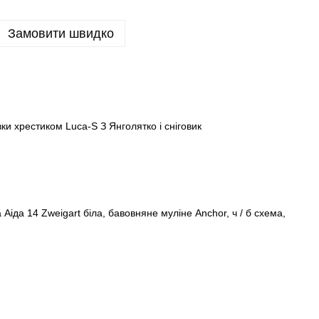
Замовити швидко
и хрестиком Luca-S З Янголятко і сніговик
Аіда 14 Zweigart біла, бавовняне муліне Anchor, ч / б схема,