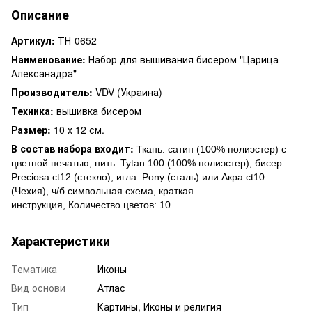
Описание
Артикул:
ТН-0652
Наименование:
Набор для вышивания бисером "Царица
Алексанадра"
Производитель:
VDV (Украина)
Техника:
вышивка бисером
Размер:
10 х 12 см.
В состав набора входит:
Ткань: сатин (100% полиэстер) с
цветной печатью,
нить: Tytan 100 (100% полиэстер),
бисер:
Preciosa ct12 (стекло), и
гла: Pony (сталь) или Акра ct10
(Чехия),
ч/б символьная схема,
краткая
инструкция,
Количество цветов: 10
Характеристики
Тематика
Иконы
Вид основи
Атлас
Тип
Картины, Иконы и религия