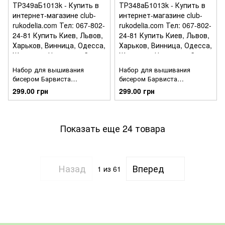
Набор для вышивания
Набор для вышивания
бисером Барвиста
бисером Барвиста
Вышиванка Сшитая
Вышиванка Сшитая
299.00 грн
299.00 грн
Пасхальная игрушка 10х13
Пасхальная игрушка 10х13
ТР349аБ1013k
ТР348аБ1013k
Показать еще 24 товара
Назад
Вперед
1
из 61