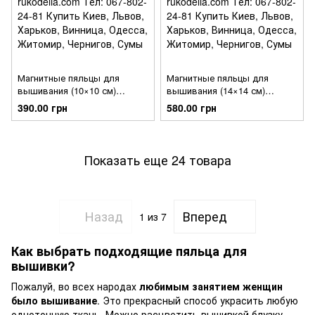
Магнитные пяльцы для
Магнитные пяльцы для
вышивания (10×10 см)
вышивания (14×14 см)
Wonderland Crafts FLMP-043
Wonderland Crafts FLMP-042
390.00 грн
580.00 грн
Показать еще 24 товара
Назад
Вперед
1
из 7
Как выбрать подходящие пяльца для
вышивки?
Пожалуй, во всех народах
любимым занятием женщин
было вышивание
. Это прекрасный способ украсить любую
однотонную ткань. Можно расцветить вышивкой блузку,