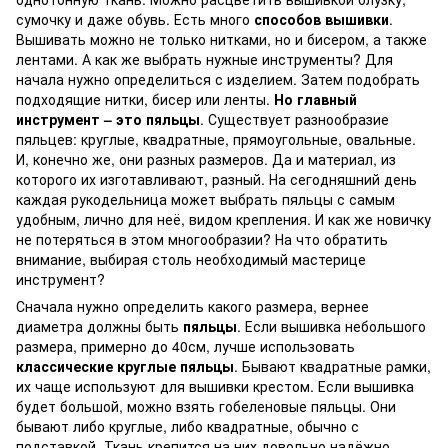
сумочку и даже обувь. Есть много
способов вышивки
.
Вышивать можно не только нитками, но и бисером, а также
лентами. А как же выбрать нужные инструменты? Для
начала нужно определиться с изделием. Затем подобрать
подходящие нитки, бисер или ленты.
Но главный
инструмент – это пяльцы
. Существует разнообразие
пяльцев: круглые, квадратные, прямоугольные, овальные.
И, конечно же, они разных размеров. Да и материал, из
которого их изготавливают, разный. На сегодняшний день
каждая рукодельница может выбрать пяльцы с самым
удобным, лично для неё, видом крепления. И как же новичку
не потеряться в этом многообразии? На что обратить
внимание, выбирая столь необходимый мастерице
инструмент?
Сначала нужно определить какого размера, вернее
диаметра должны быть
пяльцы
. Если вышивка небольшого
размера, примерно до 40см, лучше использовать
классические круглые пяльцы
. Бывают квадратные рамки,
их чаще используют для вышивки крестом. Если вышивка
будет большой, можно взять гобеленовые пяльцы. Они
бывают либо круглые, либо квадратные, обычно с
подставкой. Ткань крепится на них довольно надёжно,