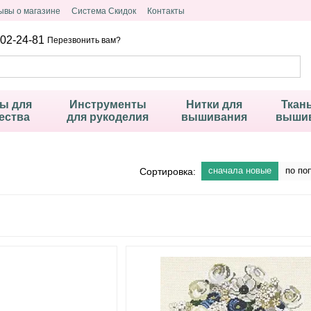
ывы о магазине
Система Скидок
Контакты
02-24-81
Перезвонить вам?
ы для
Инструменты
Нитки для
Ткан
ества
для рукоделия
вышивания
выши
сначала новые
по по
Сортировка: