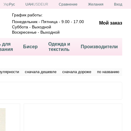
Сравнение
Укр
Рус
UAH
USD
EUR
Желания
Вход
График работы:
Понедельник - Пятница - 9.00 - 17.00
Мой заказ
Суббота - Выходной
Воскресенье - Выходной
ь для
Одежда и
Бисер
Производители
вания
текстиль
пулярности
сначала дешевле
сначала дороже
по названию