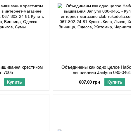
вишивання хрестиком
Объединены как одно целое Набо
nn 7005
вышивания Janlynn 080-046
Купить
607.00 грн
Купить