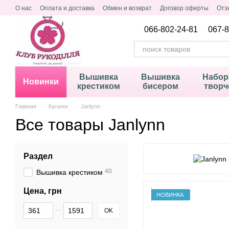
Перейти к основному контенту
О нас
Оплата и доставка
Обмен и возврат
Договор оферты
Отз
Политика конфиденциальности
066-802-24-81
067-8
Вышивка
Вышивка
Набор
Новинки
крестиком
бисером
творч
Главная
Каталог
Janlynn
Все товары Janlynn
Раздел
40
Вышивка крестиком
Цена, грн
НОВИНКА
От Цена, грн
До Цена, грн
OK