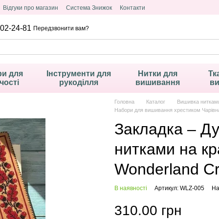
Відгуки про магазин
Система Знижок
Контакти
02-24-81
Передзвонити вам?
и для
Інструменти для
Нитки для
Тк
чості
рукоділля
вишивання
в
Головна
Каталог
Вишивка ниткам
Набори для вишивання хрестиком Чарівна
Закладка – Д
нитками на кр
Wonderland Сr
В наявності
Артикул: WLZ-005
На
310.00 грн