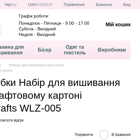
Порівняння
Укр
Рус
UAH
USD
EUR
Бажання
Вхід
Графік роботи:
Понеділок - Пятниця - 9.00 - 17.00
Мій кошик
Субота - Вихідний
Неділя - Вихідний
анина для
Одяг та
Бісер
Виробники
ишивання
текстиль
и
Набори для вишивання хрестиком
 країна
убки Набір для вишивання
афтовому картоні
afts WLZ-005
писати відгук
Порівняти
В бажання