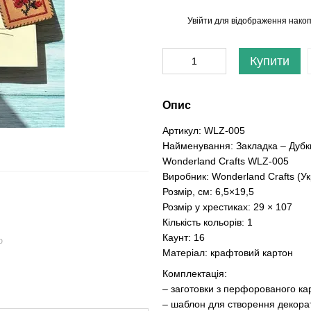
Увійти
для відображення накоп
%
Купити
Опис
Артикул: WLZ-005
Найменування: Закладка – Дубк
Wonderland Сrafts WLZ-005
Виробник: Wonderland Сrafts (Ук
Розмір, см: 6,5×19,5
Розмір у хрестиках: 29 × 107
Кількість кольорів: 1
Каунт: 16
ю
Матеріал: крафтовий картон
Комплектація:
– заготовки з перфорованого кар
– шаблон для створення декорат