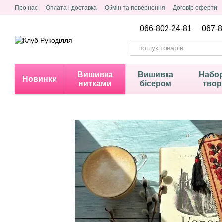
Перейти до основного контенту
Про нас
Оплата і доставка
Обмін та повернення
Договір оферти
Політика конфіденційності
066-802-24-81
067-8
Вишивка
Вишивка
Набор
Новинки
нитками
бісером
твор