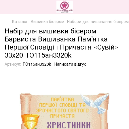
Каталог
Вишивка бісером
Набори для вишивання бісером
Набір для вишивки бісером
Барвиста Вишиванка Пам’ятка
Першої Сповіді і Причастя «Сувій»
33х20 ТО115ан3320k
Артикул:
ТО115ан3320k
Написати відгук