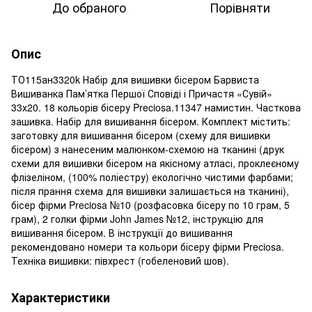
До обраного
Порівняти
Опис
ТО115ан3320k Набір для вишивки бісером Барвиста
Вишиванка Пам’ятка Першої Сповіді і Причастя «Сувій»
33х20. 18 кольорів бісеру Preciosa.11347 намистин. Часткова
зашивка. Набір для вишивання бісером. Комплект містить:
заготовку для вишивання бісером (схему для вишивки
бісером) з нанесеним малюнком-схемою на тканині (друк
схеми для вишивки бісером на якісному атласі, проклеєному
флізеліном, (100% поліестру) екологічно чистими фарбами;
після прання схема для вишивки залишається на тканині),
бісер фірми Preciosa №10 (розфасовка бісеру по 10 грам, 5
грам), 2 голки фірми John James №12, інструкцію для
вишивання бісером. В інструкції до вишивання
рекомендовано номери та кольори бісеру фірми Preciosa.
Техніка вишивки: півхрест (гобеленовий шов).
Характеристики