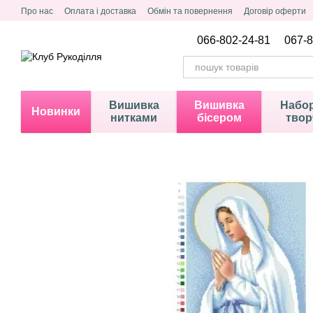
Перейти до основного контенту
Про нас
Оплата і доставка
Обмін та повернення
Договір оферти
Політика конфіденційності
066-802-24-81
067-8
Вишивка
Вишивка
Набор
Новинки
нитками
бісером
твор