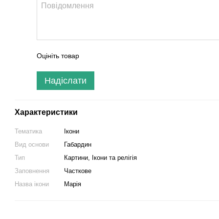
Оцініть товар
Надіслати
Характеристики
Тематика
Ікони
Вид основи
Габардин
Тип
Картини, Ікони та релігія
Заповнення
Часткове
Назва ікони
Марiя