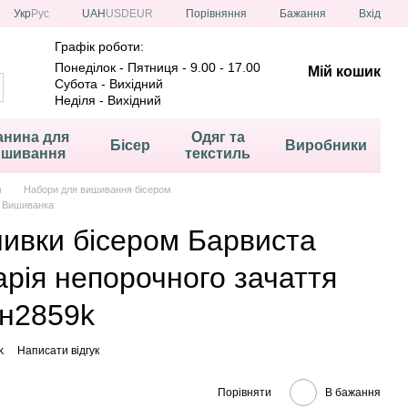
Порівняння
Укр
Рус
UAH
USD
EUR
Бажання
Вхід
Графік роботи:
Понеділок - Пятниця - 9.00 - 17.00
Мій кошик
Субота - Вихідний
Неділя - Вихідний
анина для
Одяг та
Бісер
Виробники
ишивання
текстиль
м
Набори для вишивання бісером
а Вишиванка
шивки бісером Барвиста
рія непорочного зачаття
н2859k
k
Написати відгук
Порівняти
В бажання