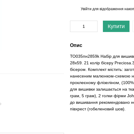
Увійти
для відображення накоп
%
Купити
Опис
ТО035пн2859k Набір для вишивк
28х59. 21 колір бісеру Precios
бісером. Комплект містить: заг
нанесеним малюнком-схемою на 
проклеєному флізеліном, (100% 
для вишивки залишається на тка
грам, 5 грам), 2 голки фірми Jo
до вишивання рекомендовано ном
ю
півхрест (гобеленовий шов).