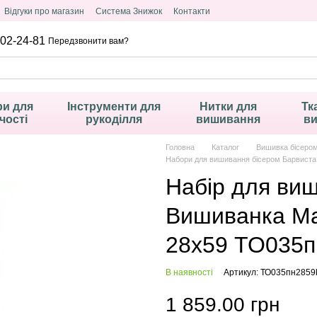
Відгуки про магазин
Система Знижок
Контакти
02-24-81
Передзвонити вам?
и для
Інструменти для
Нитки для
Тк
чості
рукоділля
вишивання
в
Головна
Каталог
Вишивка бісеро
Набори для вишивання бісером Барвист
Набір для ви
Вишиванка Ма
28х59 ТО035п
В наявності
Артикул: ТО035пн2859
1 859.00 грн