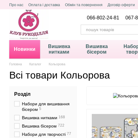
Перейти до основного контенту
Про нас
Оплата і доставка
Обмін та повернення
Договір оферти
Політика конфіденційності
066-802-24-81
067-8
Вишивка
Вишивка
Набор
Новинки
нитками
бісером
твор
Головна
Каталог
Кольорова
Всі товари Кольорова
Розділ
Набори для вишивання
5
бісером
168
Вишивка нитками
722
Вишивка бісером
77
Набори для творчості