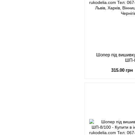
Шопер під виши
ШП-
315.00 грн