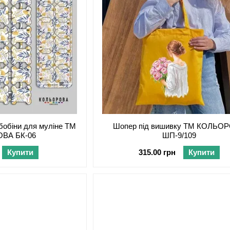
 бобіни для муліне ТМ
Шопер під вишивку ТМ КОЛЬО
ВА БК-06
ШП-9/109
Купити
315.00 грн
Купити