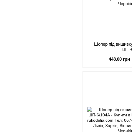
Шопер під виши
ШП-
448.00 грн