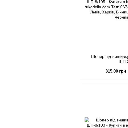
Шопер під виши
ШП-
315.00 грн