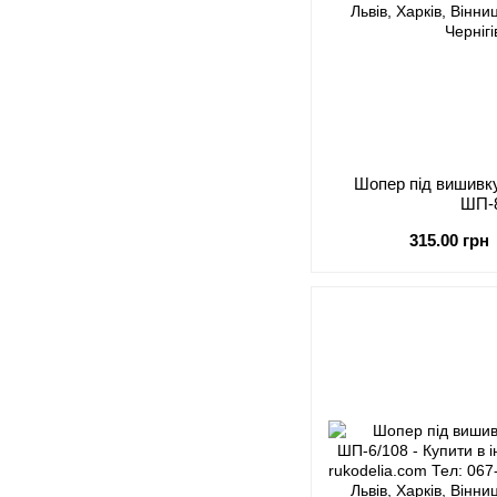
Шопер під виши
ШП-
315.00 грн