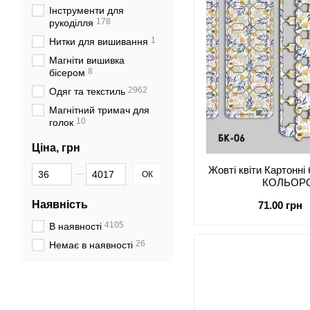
Інструменти для
178
рукоділля
1
Нитки для вишивання
Магніти вишивка
8
бісером
2962
Одяг та текстиль
Магнітний тримач для
10
голок
Ціна, грн
Від Ціна, грн
До Ціна, грн
Жовті квіти Картонні
ОК
КОЛЬОРО
Наявність
71.00 грн
4105
В наявності
26
Немає в наявності