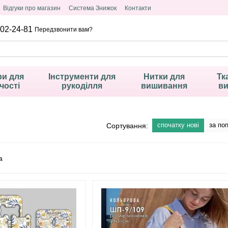
Відгуки про магазин
Система Знижок
Контакти
02-24-81
Передзвонити вам?
и для
Інструменти для
Нитки для
Тк
чості
рукоділля
вишивання
в
спочатку нові
за по
Сортування: