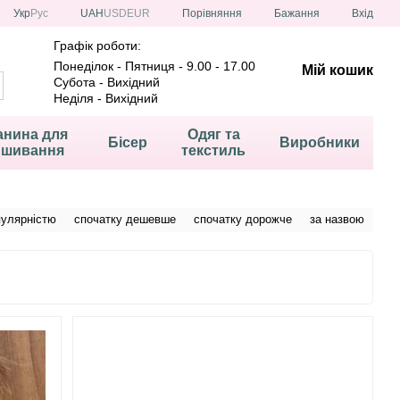
Порівняння
Укр
Рус
UAH
USD
EUR
Бажання
Вхід
Графік роботи:
Понеділок - Пятниця - 9.00 - 17.00
Мій кошик
Субота - Вихідний
Неділя - Вихідний
анина для
Одяг та
Бісер
Виробники
ишивання
текстиль
пулярністю
спочатку дешевше
спочатку дорожче
за назвою