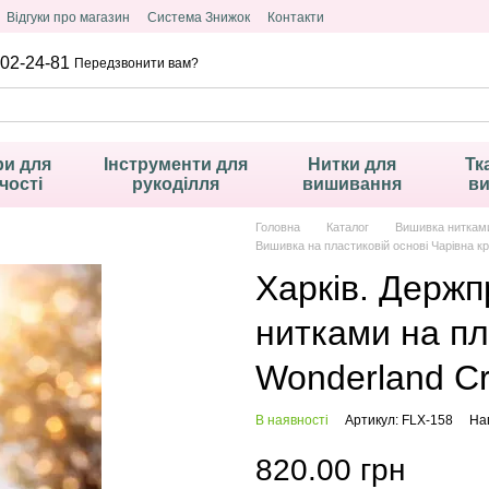
Відгуки про магазин
Система Знижок
Контакти
02-24-81
Передзвонити вам?
и для
Інструменти для
Нитки для
Тк
чості
рукоділля
вишивання
в
Головна
Каталог
Вишивка ниткам
Вишивка на пластиковій основі Чарівна кр
Харків. Держ
нитками на пл
Wonderland Сr
В наявності
Артикул: FLX-158
Нап
820.00 грн