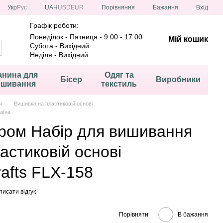
Порівняння
Укр
Рус
UAH
USD
EUR
Бажання
Вхід
Графік роботи:
Понеділок - Пятниця - 9.00 - 17.00
Мій кошик
Субота - Вихідний
Неділя - Вихідний
анина для
Одяг та
Бісер
Виробники
ишивання
текстиль
и
Вишивка на пластиковій основі
аїна
пром Набір для вишивання
астиковій основі
afts FLX-158
исати відгук
Порівняти
В бажання