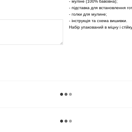
- муліне (100% бавовна);
- підставка для встановлення го
- голки для мулине;
- інструкція та схема вишивки.
Набір упакований в міцну і стійк