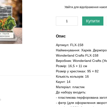
Увійти
для відображення накоп
%
Купити
Опис
Артикул: FLX-158
Найменування: Харків. Держпро
Wonderland Сrafts FLX-158
Виробник: Wonderland Сrafts (Ук
Розмір: 16,5 × 11 см
Розмір у хрестиках: 95 × 82
Кількість кольорів: 16
Каунт: 14
Матеріал: пластик
До набору входить:
- пластикова перфорована загот
ю
- фетр (для оформлення зворотн