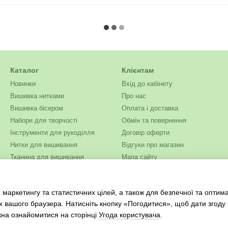
Каталог
Клієнтам
Новинки
Вхід до кабінету
Вишивка нитками
Про нас
Вишивка бісером
Оплата і доставка
Набори для творчості
Обмін та повернення
Інструменти для рукоділля
Договір оферти
Нитки для вишивання
Відгуки про магазин
Тканина для вишивання
Мапа сайту
Бісер
Система Знижок
Одяг та текстиль
Контакти
 маркетингу та статистичних цілей, а також для безпечної та оптим
Виробники
Політика конфіденційності
х вашого браузера. Натисніть кнопку «Погодитися», щоб дати згоду
жна ознайомитися на сторінці
Угода користувача
.