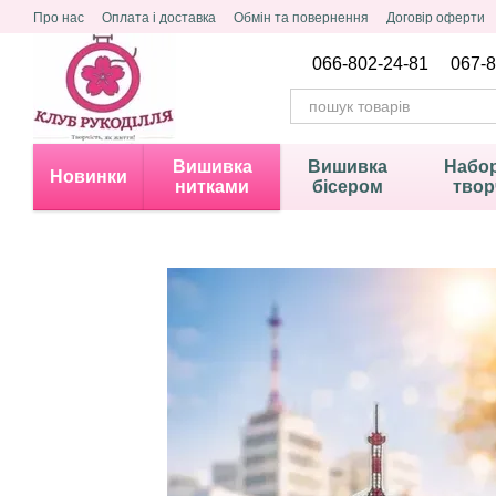
Перейти до основного контенту
Про нас
Оплата і доставка
Обмін та повернення
Договір оферти
Політика конфіденційності
066-802-24-81
067-8
Вишивка
Вишивка
Набор
Новинки
нитками
бісером
твор