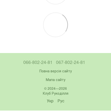
066-802-24-81
067-802-24-81
Повна версія сайту
Мапа сайту
© 2024—2026
Клуб Рукоділля
Укр
Рус