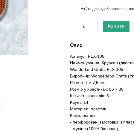
Увійти
для відображення накоп
%
Купити
Опис
Артикул: FLX-105
Найменування: Круасан (двостор
Wonderland Сrafts FLX-105
Виробник: Wonderland Сrafts (Ук
Розмір: 7 × 7,5 см
Розмір у хрестиках: 86 × 38
Кількість кольорів: 6
Каунт: 14
ю
Матеріал: пластик
Комплектація:
- перфоровані заготовки із пласт
- муліне (100% бавовна);