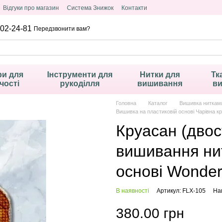
Відгуки про магазин
Система Знижок
Контакти
02-24-81
Передзвонити вам?
и для
Інструменти для
Нитки для
Тк
чості
рукоділля
вишивання
в
Головна
Каталог
Вишивка ниткам
Вишивка на пластиковій основі Чарівна кр
Круасан (двос
вишивання ни
основі Wonder
В наявності
Артикул: FLX-105
Нап
380.00 грн