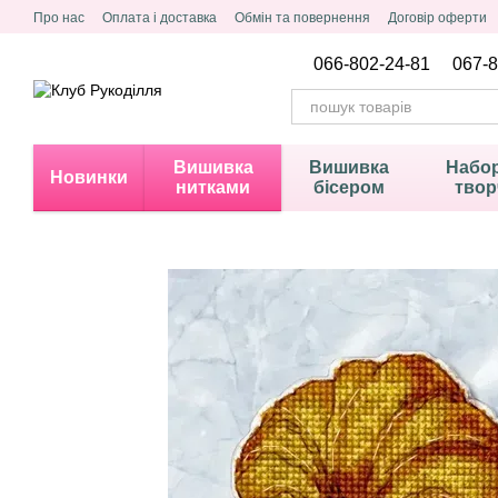
Перейти до основного контенту
Про нас
Оплата і доставка
Обмін та повернення
Договір оферти
Політика конфіденційності
066-802-24-81
067-8
Вишивка
Вишивка
Набор
Новинки
нитками
бісером
твор