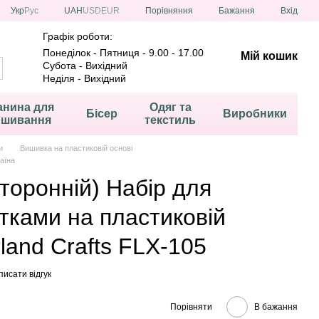
Порівняння
Укр
Рус
UAH
USD
EUR
Бажання
Вхід
Графік роботи:
Понеділок - Пятниця - 9.00 - 17.00
Мій кошик
Субота - Вихідний
Неділя - Вихідний
анина для
Одяг та
Бісер
Виробники
ишивання
текстиль
и
Вишивка на пластиковій основі
аїна
торонній) Набір для
тками на пластиковій
land Сrafts FLX-105
исати відгук
Порівняти
В бажання